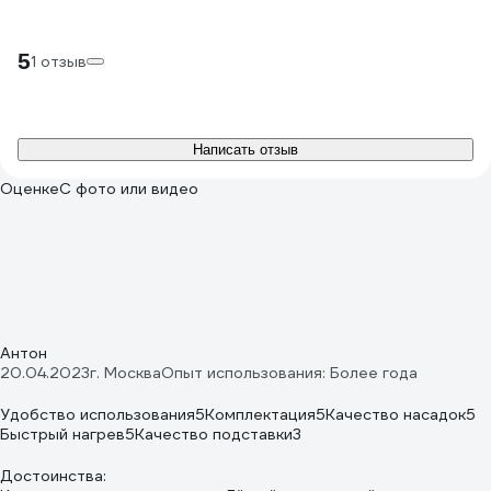
5
1 отзыв
Написать отзыв
Оценке
С фото или видео
Антон
20.04.2023
г. Москва
Опыт использования: Более года
Удобство использования
5
Комплектация
5
Качество насадок
5
Быстрый нагрев
5
Качество подставки
3
Достоинства: