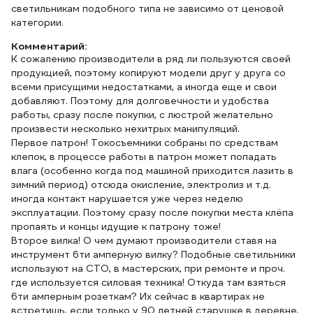
светильникам подобного типа не зависимо от ценовой
категории.
Комментарий:
К сожалению производители в ряд ли пользуются своей
продукцией, поэтому копируют модели друг у друга со
всеми присущими недостатками, а иногда еще и свои
добавляют. Поэтому для долговечности и удобства
работы, сразу после покупки, с люстрой желательно
произвести несколько нехитрых манипуляций.
Первое патрон! Токосъемники собраны по средствам
клепок, в процессе работы в патрон может попадать
влага (особенно когда под машиной приходится лазить в
зимний период) отсюда окисление, электролиз и т.д.
иногда контакт нарушается уже через неделю
эксплуатации. Поэтому сразу после покупки места клёпа
пропаять и концы идущие к патрону тоже!
Второе вилка! О чем думают производители ставя на
инструмент 6ти амперную вилку? Подобные светильники
используют на СТО, в мастерских, при ремонте и проч.
где используется силовая техника! Откуда там взяться
6ти амперным розеткам? Их сейчас в квартирах не
встретишь, если только у 90 летней старушке в деревне,