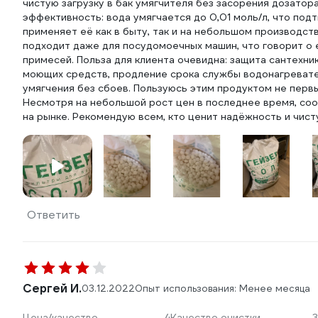
чистую загрузку в бак умягчителя без засорения дозато
эффективность: вода умягчается до 0,01 моль/л, что под
применяет её как в быту, так и на небольшом производств
подходит даже для посудомоечных машин, что говорит о 
примесей. Польза для клиента очевидна: защита сантехни
моющих средств, продление срока службы водонагревате
умягчения без сбоев. Пользуюсь этим продуктом не первы
Несмотря на небольшой рост цен в последнее время, со
на рынке. Рекомендую всем, кто ценит надёжность и чист
Ответить
Сергей И.
03.12.2022
Опыт использования: Менее месяца
Цена/качество
4
Качество очистки
3