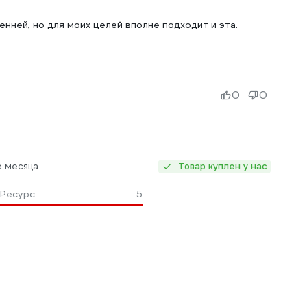
енней, но для моих целей вполне подходит и эта.
0
0
е месяца
Товар куплен у нас
Ресурс
5