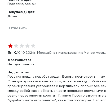
Поставил, все ок.
Покупал(а) для:
Дома
Ответить
Ян К.
10.10.2024
г. Москва
Опыт использования: Менее месяц
Достоинства:
Нет достоинств.
Недостатки:
Розетка пришла неработающая. Вскрыл посмотреть - там
Стал докручивать - выяснилось, что всё между собой зам
проектирования устройства и неряшливой сборки: все са
между собой, как и обжатые части проводов клеммными 
равно через клеммы коротит. Плюнул. Просто выкинутые де
"дорабатывать напильником", как в той поговорке. Это в