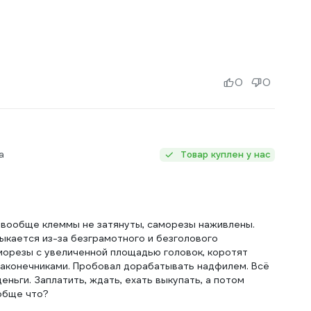
0
0
а
Товар куплен у нас
 вообще клеммы не затянуты, саморезы наживлены.
ыкается из-за безграмотного и безголового
морезы с увеличенной площадью головок, коротят
наконечниками. Пробовал дорабатывать надфилем. Всё
ньги. Заплатить, ждать, ехать выкупать, а потом
ообще что?