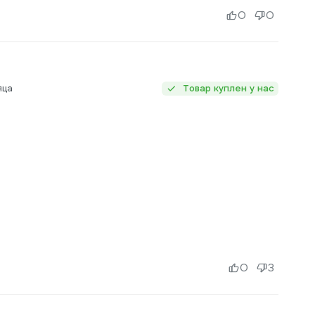
0
0
яца
Товар куплен у нас
0
3