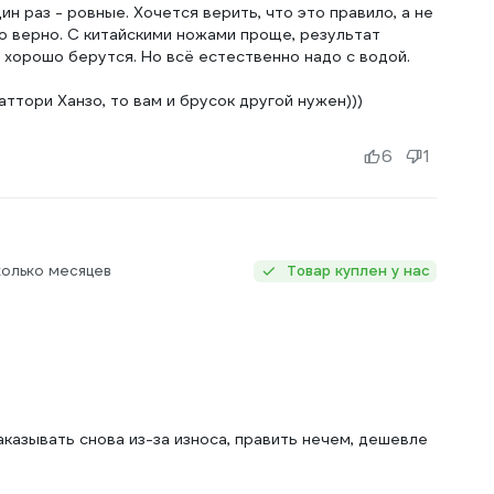
ин раз - ровные. Хочется верить, что это правило, а не
о верно. С китайскими ножами проще, результат
орошо берутся. Но всё естественно надо с водой.
ттори Ханзо, то вам и брусок другой нужен)))
6
1
колько месяцев
Товар куплен у нас
аказывать снова из-за износа, править нечем, дешевле