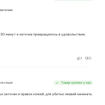
заточки.
а 30 минут и заточка превращалось в удовольствие.
1
0
 месяцев
Товар куплен у нас
х заточек и правок ножей, для убитых лезвий начинать