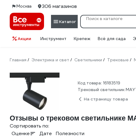
306 магазинов
Москва
Каталог
Акции
Инструмент
Крепеж
Всё для сада
Э
Главная
Электрика и свет
Светильники
Трековые
/
/
/
/
Код товара: 16183519
Трековый светильник MAY
На страницу товара
Отзывы о трековом светильнике MA
Сортировать по:
Оценке
Дате
Полезности