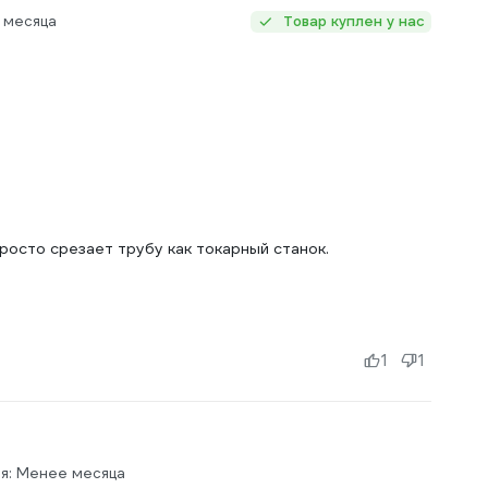
 месяца
Товар куплен у нас
росто срезает трубу как токарный станок.
1
1
я: Менее месяца