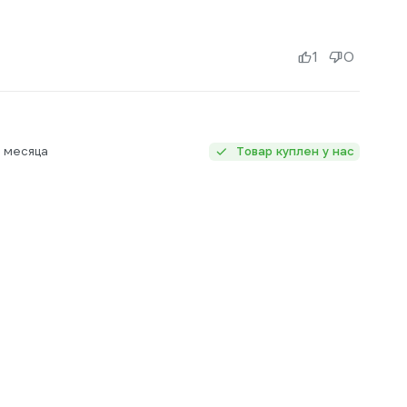
1
0
 месяца
Товар куплен у нас