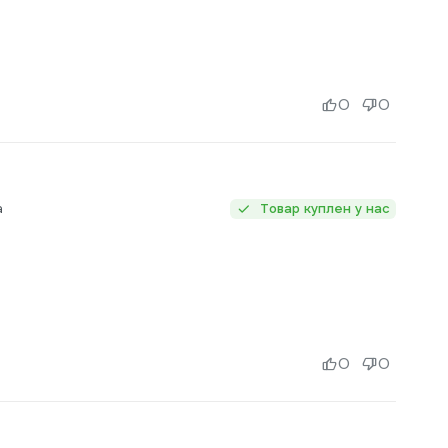
0
0
а
Товар куплен у нас
0
0