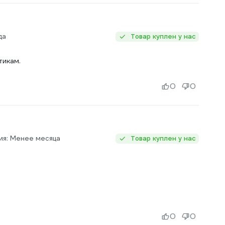
да
Товар куплен у нас
тикам.
0
0
ия: Менее месяца
Товар куплен у нас
0
0