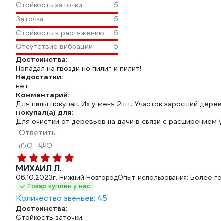
Стойкость заточки
5
Заточка
5
Стойкость к растяжению
5
Отсутствие вибрации
5
Достоинства:
Попадал на гвозди но пилит и пилит!
Недостатки:
нет.
Комментарий:
Для пилы покупал. Их у меня 2шт. Участок заросший дерев
Покупал(а) для:
Для очистки от деревьев на дачи в связи с расширением у
Ответить
0
0
МИХАИЛ Л.
06.10.2023
г. Нижний Новгород
Опыт использования: Более г
Товар куплен у нас
Количество звеньев: 45
Достоинства:
Стойкость заточки.