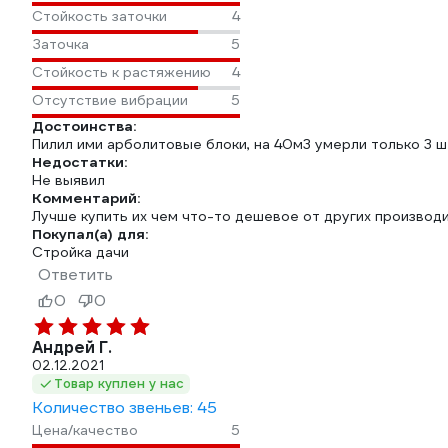
Стойкость заточки
4
Заточка
5
Стойкость к растяжению
4
Отсутствие вибрации
5
Достоинства:
Пилил ими арболитовые блоки, на 40м3 умерли только 3 ш
Недостатки:
Не выявил
Комментарий:
Лучше купить их чем что-то дешевое от других производ
Покупал(а) для:
Стройка дачи
Ответить
0
0
Андрей Г.
02.12.2021
Товар куплен у нас
Количество звеньев: 45
Цена/качество
5