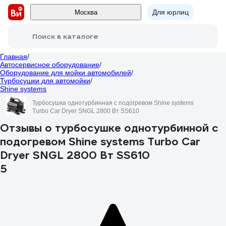
Для юрлиц
Москва
Поиск в каталоге
Главная
/
Автосервисное оборудование
/
Оборудование для мойки автомобилей
/
Турбосушки для автомойки
/
Shine systems
Турбосушка однотурбинная с подогревом Shine systems
Turbo Car Dryer SNGL 2800 Вт SS610
Отзывы о турбосушке однотурбинной с
подогревом Shine systems Turbo Car
Dryer SNGL 2800 Вт SS610
5