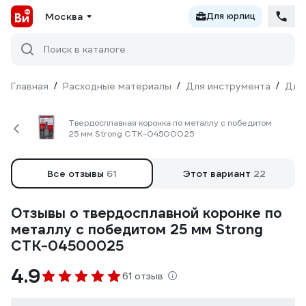
Москва
Для юрлиц
Поиск в каталоге
Главная
/
Расходные материалы
/
Для инструмента
/
Для
Твердосплавная коронка по металлу с победитом
25 мм Strong СTК-04500025
Все отзывы
61
Этот вариант
22
Отзывы о твердосплавной коронке по
металлу с победитом 25 мм Strong
СTК-04500025
4.9
61 отзыв