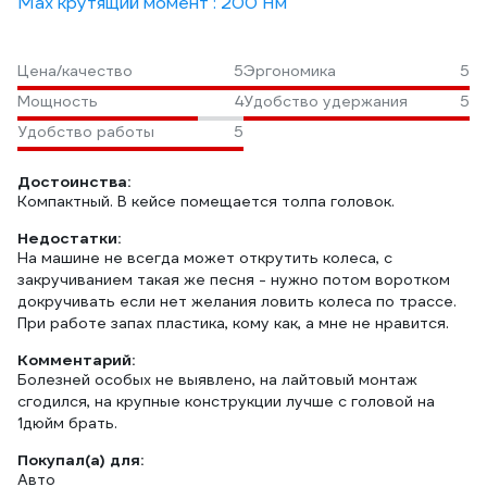
Max крутящий момент : 200 Нм
Цена/качество
5
Эргономика
5
Мощность
4
Удобство удержания
5
Удобство работы
5
Достоинства:
Компактный. В кейсе помещается толпа головок.
Недостатки:
На машине не всегда может открутить колеса, с
закручиванием такая же песня - нужно потом воротком
докручивать если нет желания ловить колеса по трассе.
При работе запах пластика, кому как, а мне не нравится.
Комментарий:
Болезней особых не выявлено, на лайтовый монтаж
сгодился, на крупные конструкции лучше с головой на
1дюйм брать.
Покупал(а) для:
Авто