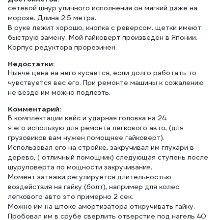
сетевой шнур уличного исполнения он мягкий даже на
морозе. Длина 2.5 метра.
В руке лежит хорошо, кнопка с реверсом. щетки имеют
быструю замену. Мой гайковерт произведен в Японии.
Корпус редуктора прорезинен.
Недостатки:
Нынче цена на него кусается, если долго работать то
чувствуется вес его. При ремонте машины к сожалению
не везде им можно подлезть.
Комментарий:
В комплектации кейс и ударная головка на 24.
я его использую для ремонта легкового авто, (для
грузовиков вам нужен помощнее гайковерт).
Использовал его на стройке, закручивал им глухари в
дерево, ( отличный помощник) следующая ступень после
шуруповерта по мощности закручивания.
Момент затяжки регулируется длительностью
воздействия на гайку (болт), например для колес
легкового авто это примерно 2 сек.
Можно им на штоке амортизатора откручивать гайку.
Пробовал им в срубе сверлить отверстие под нагель 40