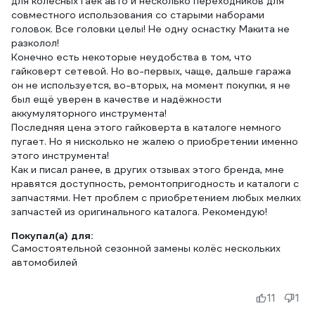
для колесных гаек авто и несколько переходников для
совместного использования со старыми наборами
головок. Все головки целы! Не одну оснастку Макита не
разколол!
Конечно есть некоторые неудобства в том, что
гайковерт сетевой. Но во-первых, чаще, дальше гаража
он не используется, во-вторых, на момент покупки, я не
был ещё уверен в качестве и надёжности
аккумуляторного инструмента!
Последняя цена этого гайковерта в каталоге немного
пугает. Но я нисколько не жалею о приобретении именно
этого инструмента!
Как и писал ранее, в других отзывах этого бренда, мне
нравятся доступность, ремонтопригодность и каталоги с
запчастями. Нет проблем с приобретением любых мелких
запчастей из оригинального каталога. Рекомендую!
Покупал(а) для:
Самостоятельной сезонной замены колёс нескольких
автомобилей
11
1