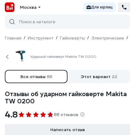
Москва
Для юрлиц
Поиск в каталоге
Главная
/
Инструмент
/
Гайковерты
/
Электрические
/
Ma
Ударный гайковерт Makita TW 0200
Все отзывы
88
Этот вариант
22
Отзывы об ударном гайковерте Makita
TW 0200
4.8
88 отзывов
Написать отзыв