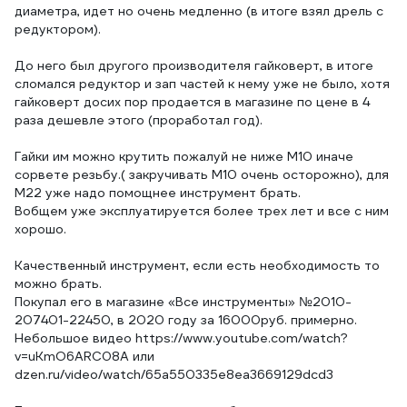
диаметра, идет но очень медленно (в итоге взял дрель с
редуктором).
До него был другого производителя гайковерт, в итоге
сломался редуктор и зап частей к нему уже не было, хотя
гайковерт досих пор продается в магазине по цене в 4
раза дешевле этого (проработал год).
Гайки им можно крутить пожалуй не ниже М10 иначе
сорвете резьбу.( закручивать М10 очень осторожно), для
М22 уже надо помощнее инструмент брать.
Вобщем уже эксплуатируется более трех лет и все с ним
хорошо.
Качественный инструмент, если есть необходимость то
можно брать.
Покупал его в магазине «Все инструменты» №2010-
207401-22450, в 2020 году за 16000руб. примерно.
Небольшое видео https://www.youtube.com/watch?
v=uKmO6ARC08A или
dzen.ru/video/watch/65a550335e8ea3669129dcd3