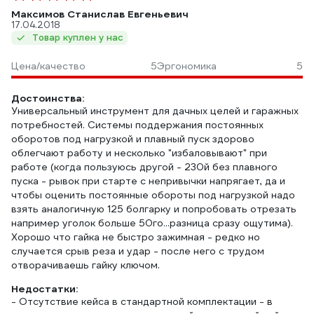
Максимов Станислав Евгеньевич
17.04.2018
Товар куплен у нас
Цена/качество
5
Эргономика
5
Достоинства:
Универсальный инструмент для дачных целей и гаражных
потребностей. Системы поддержания постоянных
оборотов под нагрузкой и плавный пуск здорово
облегчают работу и несколько "избаловывают" при
работе (когда пользуюсь другой - 230й без плавного
пуска - рывок при старте с непривычки напрягает, да и
чтобы оценить постоянные обороты под нагрузкой надо
взять аналогичную 125 болгарку и попробовать отрезать
например уголок больше 50го...разница сразу ощутима).
Хорошо что гайка не быстро зажимная - редко но
случается срыв реза и удар - после него с трудом
отворачиваешь гайку ключом.
Недостатки:
- Отсутствие кейса в стандартной комплектации - в