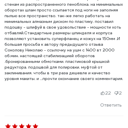
стенам из распространенного пеноблока. на минимальных
оборотах шлам просто ссыпается под ноги не заполняя
пылью все пространство. так-же легко работать на
минимальных алмазным диском по пластику. поставил
подошву - шлифуй в свое удовольствие - мощности хоть
отбавляй.Стандартные размеры шпинделя и корпуса
позволяют установить суперфланец и кожух на 150мм .И
большая просьба к автору предыдущего отзыва
Соколову Николаю - ссылочку на ушм с 1400 вт 2000
об.мин. настоящей стабилизацией оборотов
.бронированными обмотками. пластиковой крышкой
редуктора. подошвой для полировки. муфтой от
заклинивания. чтобы в три раза дешевле и качество
уровня макиты. и ...прочти окончание своего комментария.
22
2
Ответить