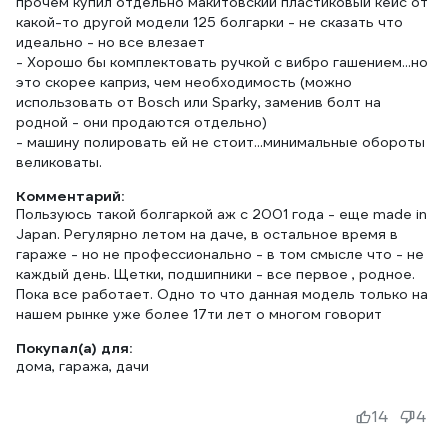
прочем купил отдельно макитовский пластиковый кейс от
какой-то другой модели 125 болгарки - не сказать что
идеально - но все влезает
- Хорошо бы комплектовать ручкой с вибро гашением...но
это скорее каприз, чем необходимость (можно
использовать от Bosch или Sparky, заменив болт на
родной - они продаются отдельно)
- машину полировать ей не стоит...минимальные обороты
великоваты.
Комментарий:
Пользуюсь такой болгаркой аж с 2001 года - еще made in
Japan. Регулярно летом на даче, в остальное время в
гараже - но не профессионально - в том смысле что - не
каждый день. Щетки, подшипники - все первое , родное.
Пока все работает. Одно то что данная модель только на
нашем рынке уже более 17ти лет о многом говорит
Покупал(а) для:
дома, гаража, дачи
14
4