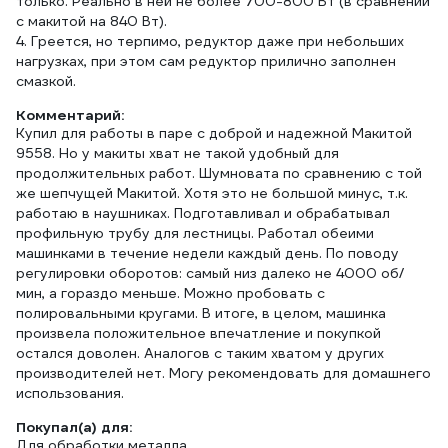
только. Реально в ней не более 700-800 Вт (в сравнении
с макитой на 840 Вт).
4. Греется, но терпимо, редуктор даже при небольших
нагрузках, при этом сам редуктор прилично заполнен
смазкой.
Комментарий:
Купил для работы в паре с доброй и надежной Макитой
9558. Но у макиты хват не такой удобный для
продолжительных работ. Шумновата по сравнению с той
же шепчущей Макитой. Хотя это не большой минус, т.к.
работаю в наушниках. Подготавливал и обрабатывал
профильную трубу для лестницы. Работал обеими
машинками в течение недели каждый день. По поводу
регулировки оборотов: самый низ далеко не 4000 об/
мин, а гораздо меньше. Можно пробовать с
полировальными кругами. В итоге, в целом, машинка
произвела положительное впечатление и покупкой
остался доволен. Аналогов с таким хватом у других
производителей нет. Могу рекомендовать для домашнего
использования.
Покупал(а) для:
Для обработки металла.