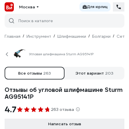
Москва
Для юрлиц
Поиск в каталоге
Главная
/
Инструмент
/
Шлифмашинки
/
Болгарки
/
Сетев
Угловая шлифмашина Sturm AG95141P
Все отзывы
263
Этот вариант
203
Отзывы об угловой шлифмашине Sturm
AG95141P
4.7
263 отзыва
Написать отзыв