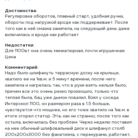
Достоинства:
Регулировка оборотов, плавный старт, удобная ручки,
обороты под нагрузкой вроде как поддерживает. После
того как в ней смазка закипела, на следующий день даже
включилась и вроде как работает
Недостатки:
Для 1100вт она очень миниатюрная, почти игрушечная.
Цена
Комментарий:
Надо было шлифануть террасную доску на крыльце,
хватило ее на 1кв.м. и 5 минут времени, после чего
закипела и нагрелась так, что в руки взять нельзя было,
причем все это очень резко произошло, только что
теплая была, бац уже дымок повалил. Взял у соседа
Интерскол 1100, он размером раза в 1.5 больше,
чувствуется что мощнее, но его тоже хватило на 1кв.м. в
итоге сгорел статор. Эта, как ни странно, после того как
остыла, включилась без проблем. Через неделю поставил
на нее обычный шлифовальный диск и шлифанул столб
200х200х3000 без фанатизма, с перекурами, работает,