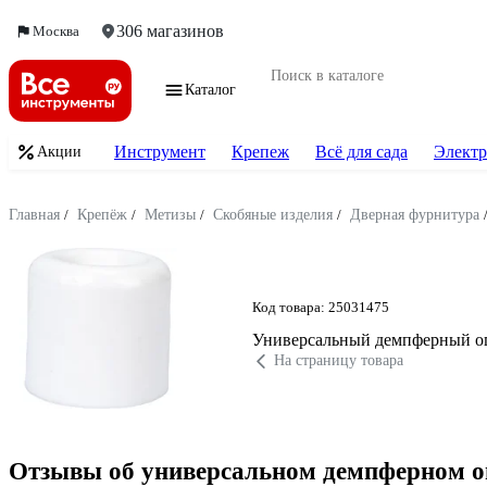
306 магазинов
Москва
Каталог
Инструмент
Крепеж
Всё для сада
Электр
Акции
Главная
/
Крепёж
/
Метизы
/
Скобяные изделия
/
Дверная фурнитура
Код товара: 25031475
Универсальный демпферный ог
На страницу товара
Отзывы об универсальном демпферном о