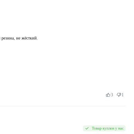
 резина, не жёсткий.
3
1
Товар куплен у нас