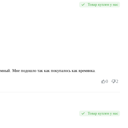
Товар куплен у нас
омный. Мне подошло так как покупалось как времянка.
0
2
Товар куплен у нас