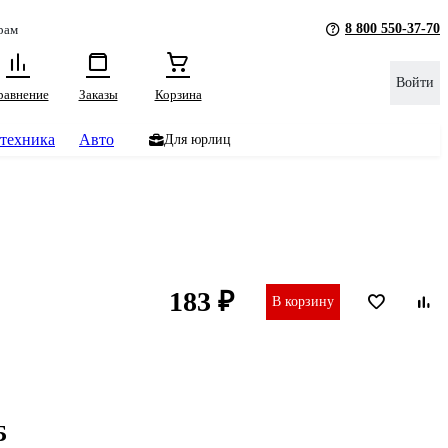
8 800 550-37-70
рам
Войти
равнение
Заказы
Корзина
техника
Авто
Для юрлиц
183 ₽
В корзину
Б