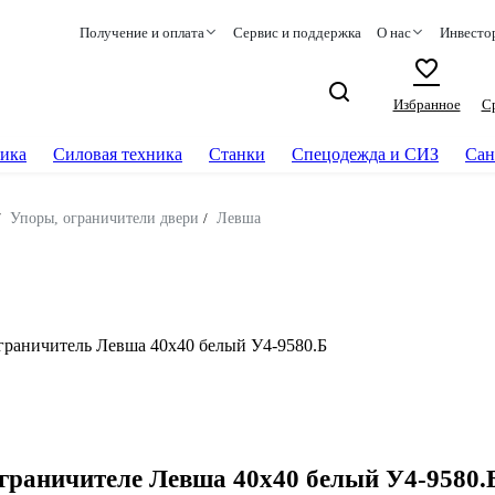
Получение и оплата
Сервис и поддержка
О нас
Инвесто
Избранное
С
ика
Силовая техника
Станки
Спецодежда и СИЗ
Сан
/
Упоры, ограничители двери
/
Левша
раничитель Левша 40x40 белый У4-9580.Б
граничителе Левша 40x40 белый У4-9580.