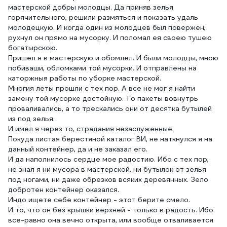
мастерской добры молодцы. Да приняв зелья
горячительного, решили размяться и показать удаль
молодецкую. И когда один из молодцев был повержен,
рухнул он прямо на мусорку. И поломал ея своею тушею
богатырскою.
Пришел я в мастерскую и обомлел. И были молодцы, мною
побиваши, обломками той мусорки. И отправлены на
каторжныя работы по уборке мастерской.
Многия леты прошли с тех пор. А все не мог я найти
замену той мусорке достойную. То пакеты вовнутрь
проваливались, а то трескались они от десятка бутылей
из под зелья.
И имел я через то, страдания незаслуженные.
Покуда листая берестяной каталог ВИ, не наткнулся я на
данный контейнер, да и не заказал его.
И да наполнилось сердце мое радостию. Ибо с тех пор,
не знал я ни мусора в мастерской, ни бутылок от зелья
под ногами, ни даже обрезков всяких деревянных. Зело
добротен контейнер оказался.
Индо ищете себе контейнер - этот берите смело.
И то, что он без крышки верхней - только в радость. Ибо
все-равно она вечно открыта, или вообще отваливается