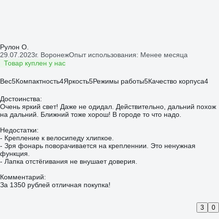
Рулон О.
29.07.2023
г. Воронеж
Опыт использования: Менее месяца
Товар куплен у нас
Вес
5
Компактность
4
Яркость
5
Режимы работы
5
Качество корпуса
4
Достоинства:
Очень яркий свет! Даже не одидал. Действительно, дальний похож
на дальний. Ближний тоже хорош! В городе то что надо.
Недостатки:
- Крепление к велосипеду хлипкое.
- Зря фонарь поворачивается на крепленнии. Это ненужная
функция.
- Лапка отстёгивания не внушает доверия.
Комментарий:
За 1350 рублей отличная покупка!
3
0