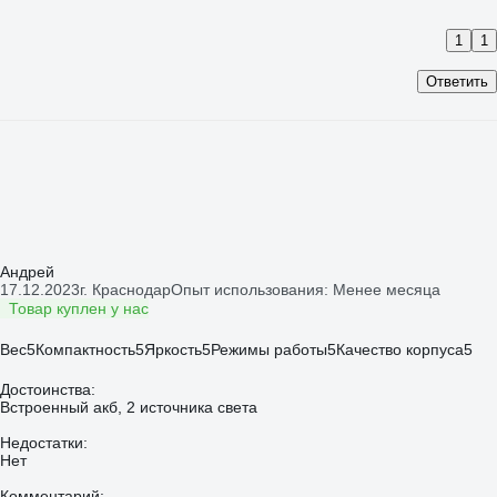
1
1
Ответить
Андрей
17.12.2023
г. Краснодар
Опыт использования: Менее месяца
Товар куплен у нас
Вес
5
Компактность
5
Яркость
5
Режимы работы
5
Качество корпуса
5
Достоинства:
Встроенный акб, 2 источника света
Недостатки:
Нет
Комментарий: