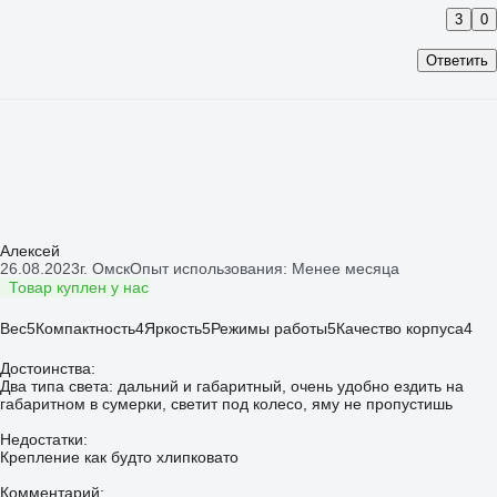
3
0
Ответить
Алексей
26.08.2023
г. Омск
Опыт использования: Менее месяца
Товар куплен у нас
Вес
5
Компактность
4
Яркость
5
Режимы работы
5
Качество корпуса
4
Достоинства:
Два типа света: дальний и габаритный, очень удобно ездить на
габаритном в сумерки, светит под колесо, яму не пропустишь
Недостатки:
Крепление как будто хлипковато
Комментарий: