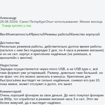
Александр
28.08.2024
г. Санкт-Петербург
Опыт использования: Менее месяца
Товар куплен у нас
Вес
4
Компактность
4
Яркость
5
Режимы работы
5
Качество корпуса
5
Достоинства:
Несколько режимов работы, действительно долгое время работы
(катался с ним без подзарядки 2 дня, по 4 часа в режиме мигания)
и он не сел. корпус и крепление надёжные (не ремешок, а
кронштейн с винтом)
Недостатки:
Зарядка осуществляется через micro USB, а не USB type-c, всё
таки формат уже устаревший. Размер, довольно таки большой, но
не факт, что это можно записать в минусы. Крепление для
быстросъёма выглядит не сильно надёжным, снимал его раз 10,
пока живое, может отслужит и долго, кто занет.
Комментарий:
Очень хороший фонарик за свои деньги. До него покупал фонарик
за 800р, тот отработал в режиме мигания часа 3 и сел. Этот же
более живучий, да и выглядит надёжно.