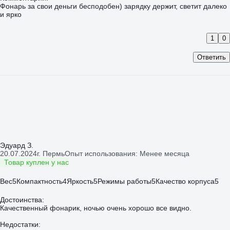
Фонарь за свои деньги бесподобен) зарядку держит, светит далеко
и ярко
1
0
Ответить
Эдуард З.
20.07.2024
г. Пермь
Опыт использования: Менее месяца
Товар куплен у нас
Вес
5
Компактность
4
Яркость
5
Режимы работы
5
Качество корпуса
5
Достоинства:
Качественный фонарик, ночью очень хорошо все видно.
Недостатки: