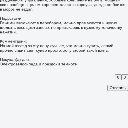
раздельного управления, хорошее крепление на руль, мощный
свет, вообще в целом хорошее качество корпуса, дождя не боится,
в мороз не ездил.
Недостатки:
Режимы включаются перебором, можно промахнутся и нужно
щелкать весь цикл заново, но привыкаешь к нужному количеству
нажатий.
Комментарий:
На мой взгляд за эту цену лучшее, что можно купить, легкий,
прочно сидит, свет супер просто, хочу второй такой взять.
Покупал(а) для:
Электровелосипеда и поездок в темноте
0
0
Ответить