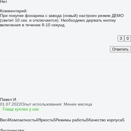
Нет
Комментарий:
При покупке фонарика с завода (новый) настроен режим ДЕМО
(светит 10 сек. и отключается). Необходимо держать кнопку
включения в течение 8-10 секунд.
3
0
Ответить
Павел И.
01.07.2022
Опыт использования: Менее месяца
Товар куплен у нас
Вес
4
Компактность
4
Яркость
5
Режимы работы
5
Качество корпуса
5
Достоинства: