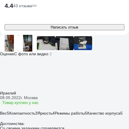
4.4
43 отзыва
Написать отзыв
Оценке
С фото или видео
2
Ираклий
08.05.2022
г. Москва
Товар куплен у нас
Вес
5
Компактность
3
Яркость
4
Режимы работы
5
Качество корпуса
5
Достоинства:
Со своими задачами справляется.