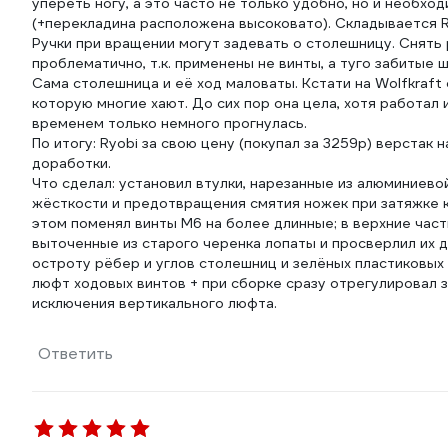
упереть ногу, а это часто не только удобно, но и необх
(+перекладина расположена высоковато). Складывается Ry
Ручки при вращении могут задевать о столешницу. Снять 
проблематично, т.к. применены не винты, а туго забитые 
Сама столешница и её ход маловаты. Кстати на Wolfkraft
которую многие хают. До сих пор она цела, хотя работал 
временем только немного прогнулась.
По итогу: Ryobi за свою цену (покупал за 3259р) верстак 
доработки.
Что сделал: установил втулки, нарезанные из алюминиево
жёсткости и предотвращения смятия ножек при затяжке к
этом поменял винты М6 на более длинные; в верхние част
выточенные из старого черенка лопаты и просверлил их 
остроту рёбер и углов столешниц и зелёных пластиковых 
люфт ходовых винтов + при сборке сразу отрегулировал
Ответить