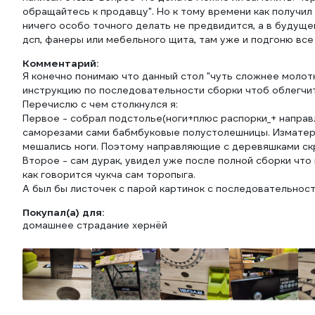
обращайтесь к продавцу". Но к тому времени как получил
ничего особо точного делать не предвидится, а в будущ
дсп, фанеры или мебельного щита, там уже и подгоню все 
Комментарий:
Я конечно понимаю что данный стол "чуть сложнее молотк
инструкцию по последовательности сборки чтоб облегчить
Перечислю с чем столкнулся я:
Первое - собрал подстолье(ноги+плюс распорки_+ напра
саморезами сами бабмбуковые полустолешницы. Изматери
мешались ноги. Поэтому направляющие с деревяшками скр
Второе - сам дурак, увидел уже после полной сборки что 
как говорится чукча сам торопыга.
А был бы листочек с парой картинок с последовательнос
Покупал(а) для:
домашнее страдание хернёй