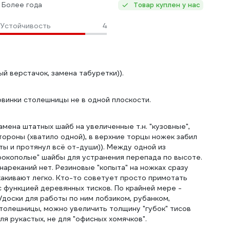
 Более года
Товар куплен у нас
Устойчивость
4
й верстачок, замена табуретки)).
овинки столешницы не в одной плоскости.
замена штатных шайб на увеличенные т.н. "кузовные",
тороны (хватило одной), в верхние торцы ножек забил
ты и протянул всё от-души)). Между одной из
рокополые" шайбы для устранения перепада по высоте.
 нареканий нет. Резиновые "копыта" на ножках сразу
скакивают легко. Кто-то советует просто примотать
 функцией деревянных тисков. По крайней мере -
/доски для работы по ним лобзиком, рубанком,
столешницы, можно увеличить толщину "губок" тисов
я рукастых, не для "офисных хомячков".