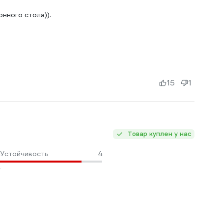
нного стола)).
15
1
Товар куплен у нас
Устойчивость
4