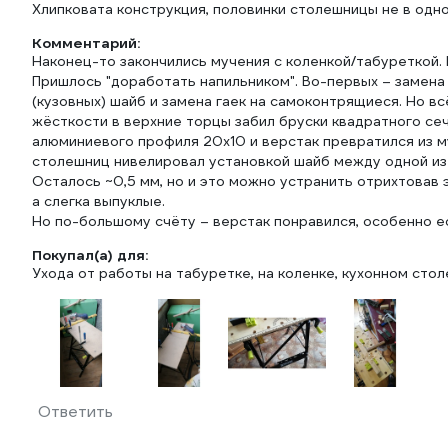
Хлипковата конструкция, половинки столешницы не в одно
Комментарий:
Наконец-то закончились мучения с коленкой/табуреткой. 
Пришлось "доработать напильником". Во-первых – замена
(кузовных) шайб и замена гаек на самоконтрящиеся. Но в
жёсткости в верхние торцы забил бруски квадратного сеч
алюминиевого профиля 20х10 и верстак превратился из м
столешниц нивелировал установкой шайб между одной из
Осталось ~0,5 мм, но и это можно устранить отрихтовав 
а слегка выпуклые.
Но по-большому счёту – верстак понравился, особенно ес
Покупал(а) для:
Ухода от работы на табуретке, на коленке, кухонном столе
Ответить