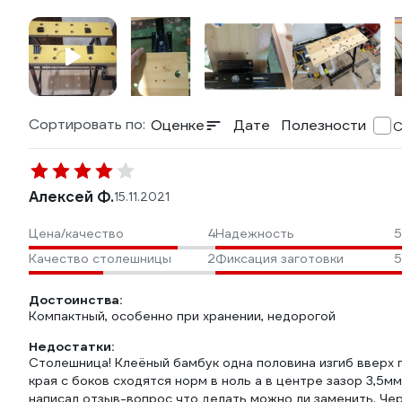
Сортировать по:
Оценке
Дате
Полезности
С
Алексей Ф.
15.11.2021
Цена/качество
4
Надежность
5
Качество столешницы
2
Фиксация заготовки
5
Достоинства:
Компактный, особенно при хранении, недорогой
Недостатки:
Столешница! Клеёный бамбук одна половина изгиб вверх п
края с боков сходятся норм в ноль а в центре зазор 3,5м
написал отзыв-вопрос что делать можно ли заменить. Чере