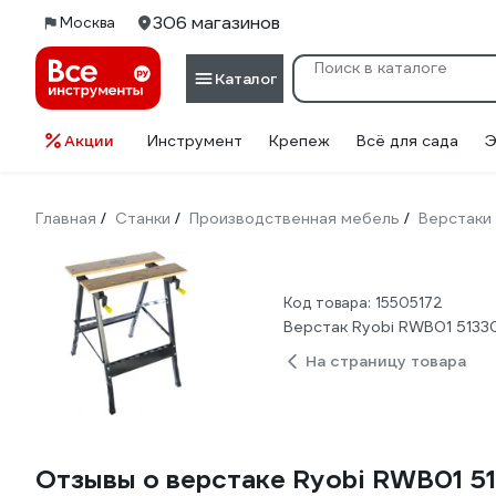
306 магазинов
Москва
Каталог
Акции
Инструмент
Крепеж
Всё для сада
Э
Главная
Станки
Производственная мебель
Верстаки
/
/
/
Код товара: 15505172
Верстак Ryobi RWB01 5133
На страницу товара
Отзывы о верстаке Ryobi RWB01 5