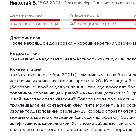
Николай В.
26.03.2023
г. Екатеринбург
Опыт использования:
Цена/качество
4
Надежность
5
Качество столешницы
4
Фиксация заготовки
5
Достоинства:
После небольшой доработки – хороший крепкий устойчивы
Недостатки:
Изначально - недостаточная жёсткость конструкции, пол
Комментарий:
Как уже писал (октябрь 2021 г), заменил винты на болты, 
установка укосины из алюмин. профиля 20х10 с лицевой с
(берёзовые) пробки для усиления - там, где проходят бол
половинок столешницы и рамой механизма установил "ши
И всё, верстак сталл классный! Полтора года пользуюсь –
приклеивайте на контактный клей (типа Момент), а то со
изолентой... Половинки столешницы хорошо справляются с
зажимаю эл.дрель с насадкой (диск для шлифовки), бруски
шлифмашиной, циркуляркой. Установив забивные гайки в 
для более надёжного хвата деталей. В общем – верстак дл