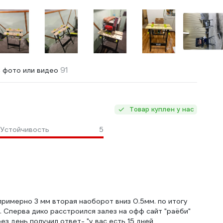
91
 фото или видео
Товар куплен у нас
Устойчивость
5
римерно 3 мм вторая наоборот вниз 0.5мм. по итогу
м. Сперва дико расстроился залез на офф сайт "раёби"
з день получил ответ- "у вас есть 15 дней