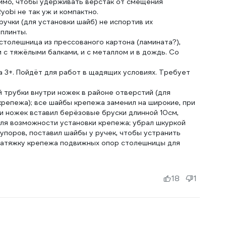
одимо, чтобы удерживать верстак от смещения
obi не так уж и компактно.
ручки (для установки шайб) не испортив их
шплинты.
 столешница из прессованого картона (ламината?),
и с тяжёлыми балками, и с металлом и в дождь. Со
на 3+. Пойдёт для работ в щадящих условиях. Требует
й трубки внутри ножек в районе отверстий (для
репежа); все шайбы крепежа заменил на широкие, при
и ножек вставил берёзовые бруски длинной 10см,
для возможности установки крепежа; убрал шкуркой
упоров, поставил шайбы у ручек, чтобы устранить
 затяжку крепежа подвижных опор столешницы для
18
1