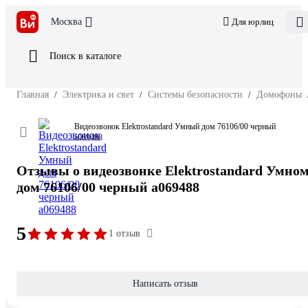
Москва
Для юрлиц
Поиск в каталоге
Главная
/
Электрика и свет
/
Системы безопасности
/
Домофоны
Видеозвонок Elektrostandard Умный дом 76106/00 черный
a069488
Отзывы о видеозвонке Elektrostandard Умно
дом 76106/00 черный a069488
5
1 отзыв
Написать отзыв