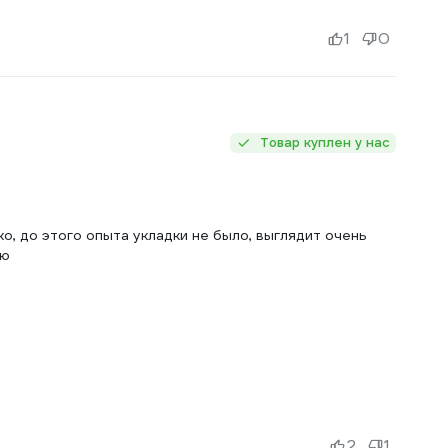
1
0
Товар куплен у нас
о, до этого опыта укладки не было, выглядит очень
ую
2
1