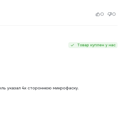
0
0
Товар куплен у нас
ель указал 4х стороннюю микрофаску.