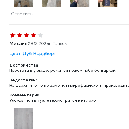
Ответить
Михаил
29.12.2024
г. Талдом
Цвет: Дуб Нордборг
Достоинства:
Простота в укладке,режится ножом,либо болгаркой.
Недостатки:
На швах,я что то не заметил микрофаски,хотя производит
Комментарий:
Уложил пол в туалете,смотрится не плохо.