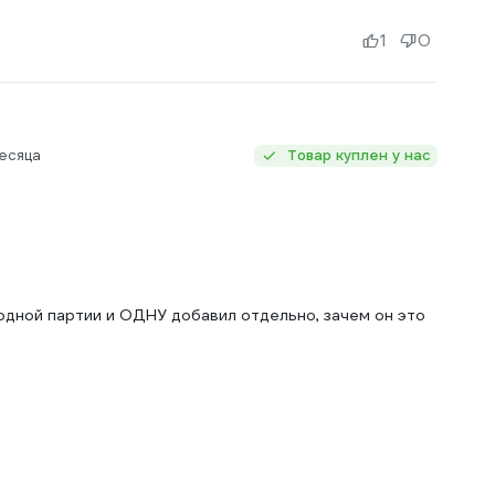
1
0
есяца
Товар куплен у нас
одной партии и ОДНУ добавил отдельно, зачем он это