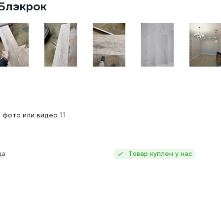
 Блэкрок
11
 фото или видео
ца
Товар куплен у нас