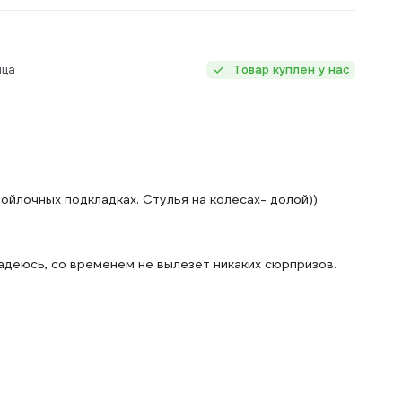
яца
Товар куплен у нас
войлочных подкладках. Стулья на колесах- долой))
Надеюсь, со временем не вылезет никаких сюрпризов.