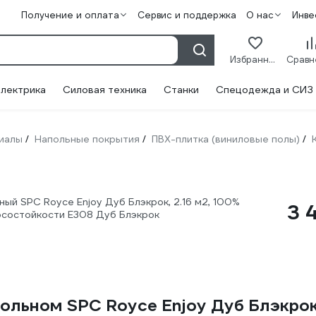
Получение и оплата
Сервис и поддержка
О нас
Инве
Избранное
лектрика
Силовая техника
Станки
Спецодежда и СИЗ
иалы
Напольные покрытия
ПВХ-плитка (виниловые полы)
/
/
/
ый SPC Royce Enjoy Дуб Блэкрок, 2.16 м2, 100%
3 
носостойкости Е308 Дуб Блэкрок
льном SPC Royce Enjoy Дуб Блэкрок,