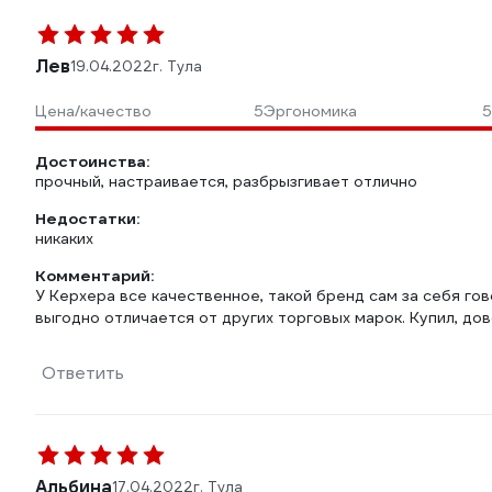
Лев
19.04.2022
г. Тула
Цена/качество
5
Эргономика
5
Достоинства:
прочный, настраивается, разбрызгивает отлично
Недостатки:
никаких
Комментарий:
У Керхера все качественное, такой бренд сам за себя гов
выгодно отличается от других торговых марок. Купил, до
Ответить
Альбина
17.04.2022
г. Тула