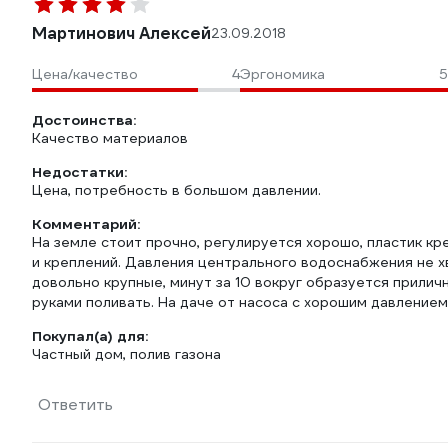
Мартинович Алексей
23.09.2018
Цена/качество
4
Эргономика
5
Достоинства:
Качество материалов
Недостатки:
Цена, потребность в большом давлении.
Комментарий:
На земле стоит прочно, регулируется хорошо, пластик кр
и креплений. Давления центрального водоснабжения не хв
довольно крупные, минут за 10 вокруг образуется прилич
руками поливать. На даче от насоса с хорошим давление
Покупал(а) для:
Частный дом, полив газона
Ответить