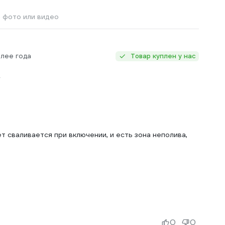
 фото или видео
олее года
Товар куплен у нас
т сваливается при включении, и есть зона неполива,
0
0