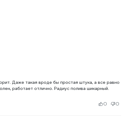
орит. Даже такая вроде бы простая штука, а все равно
волен, работает отлично. Радиус полива шикарный.
0
0