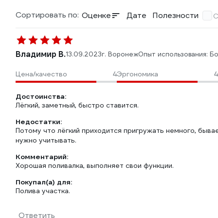
Сортировать по:
Оценке
Дате
Полезности
С
Владимир В.
13.09.2023
г. Воронеж
Опыт использования: Б
Цена/качество
4
Эргономика
4
Достоинства:
Лёгкий, заметный, быстро ставится.
Недостатки:
Потому что лёгкий приходится пригружать немного, бывае
нужно учитывать.
Комментарий:
Хорошая поливалка, выполняет свои функции.
Покупал(а) для:
Полива участка.
Ответить