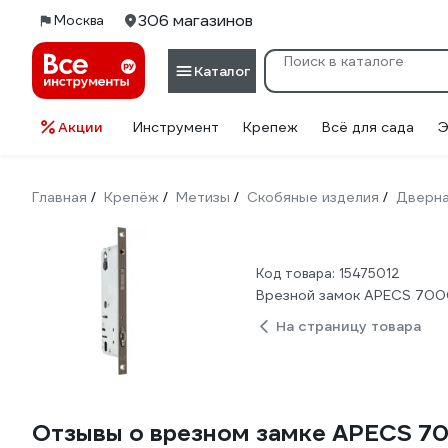
306 магазинов
Москва
Каталог
Акции
Инструмент
Крепеж
Всё для сада
Э
Главная
Крепёж
Метизы
Скобяные изделия
Дверна
/
/
/
/
Код товара: 15475012
Врезной замок APECS 700
На страницу товара
Отзывы о врезном замке APECS 7