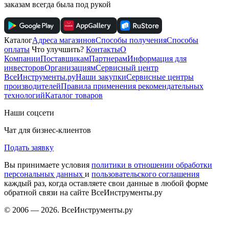
заказам всегда была под рукой
Каталог
Адреса магазинов
Способы получения
Способы
оплаты
Что улучшить?
Контакты
О
Компании
Поставщикам
Партнерам
Информация для
инвесторов
Организациям
Сервисный центр
ВсеИнструменты.ру
Наши закупки
Сервисные центры
производителей
Правила применения рекомендательных
технологий
Каталог товаров
Наши соцсети
Чат для бизнес-клиентов
Подать заявку
Вы принимаете условия
политики в отношении обработки
персональных данных
и
пользовательского соглашения
каждый раз, когда оставляете свои данные в любой форме
обратной связи на сайте ВсеИнструменты.ру
© 2006 — 2026. ВсеИнструменты.ру