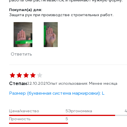
работы они растягиваются, и принимают нужную форму.
Покупал(а) для:
Защита рук при производстве строительных работ.
Ответить
Степан
22.10.2021
Опыт использования: Менее месяца
Размер (буквенная система маркировки): L
Цена/качество
5
Эргономика
4
Прочность
5