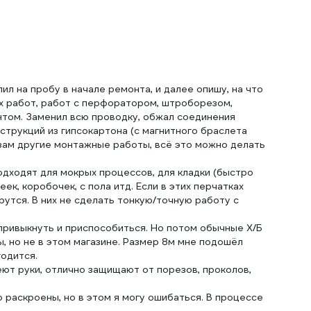
л на пробу в начале ремонта, и далее опишу, на что
х работ, работ с перфоратором, штроборезом,
нтом. Заменил всю проводку, обжал соединения
нструкций из гипсокартона (с магнитного браслета
зам другие монтажные работы, всё это можно делать
подходят для мокрых процессов, для кладки (быстро
ек, коробочек, с пола итд. Если в этих перчатках
утся. В них не сделать тонкую/точную работу с
 привыкнуть и приспособиться. Но потом обычные Х/Б
ы, но не в этом магазине. Размер 8м мне подошёл
годится.
еют руки, отлично защищают от порезов, проколов,
о раскроены, но в этом я могу ошибаться. В процессе