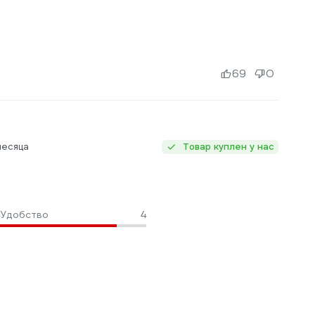
69
0
месяца
Товар куплен у нас
Удобство
4