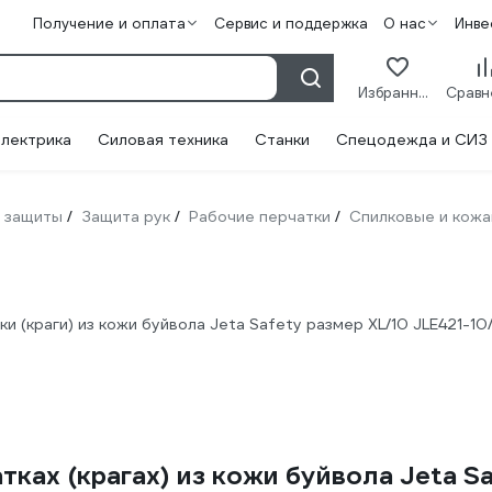
Получение и оплата
Сервис и поддержка
О нас
Инве
Избранное
лектрика
Силовая техника
Станки
Спецодежда и СИЗ
 защиты
Защита рук
Рабочие перчатки
Спилковые и кож
/
/
/
 (краги) из кожи буйвола Jeta Safety размер XL/10 JLE421-10
ках (крагах) из кожи буйвола Jeta Sa