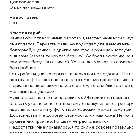
Достоинства:
Отличная защита рук.
Недостатки:
Нет
Комментарий:
Занимаюсь отделочными работами, мастер универсал. Купи
они годятся. Перчатки отлично подходят для демонтажны
болгаркой, шуриком и другим электро и ручным инструме
гильзами (изоленту крутил без них). Собрал несколько ко
саморезы берутся отлично). Установка маяков по саморе
без проблем.
Есть работы, для которых эти перчатки не подходят. Не 
протрутся). Так же плохо цепляют мелкие предметы из яче
шоркать по шершавым поверхностям, то они быстро протр
мелкими предметами.
Нужно сказать, что после обычных Х/Б придётся немного
одевать уже не хочется, поэтому я прикупил ещё три пар
идеально, ниже кину фото моей ладошки, может кому при
Достоинства. Не дорогая стоимость, мягкая кожа. Не пот
рукам в них приятно. По швам не расползаются.
Недостатки. Мне показалось, что они не совсем правильн