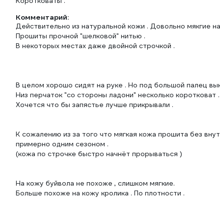
Коротковаты .
Комментарий:
Действительно из натуральной кожи . Довольно мякгие на
Прошиты прочной "шелковой" нитью .
В некоторых местах даже двойной строчкой .
В целом хорошо сидят на руке . Но под большой палец вык
Низ перчаток "со стороны ладони" несколько коротковат .
Хочется что бы запястье лучше прикрывали .
К сожалению из за того что мягкая кожа прошита без вн
примерно одним сезоном .
(кожа по строчке быстро начнёт прорываться )
На кожу буйвола не похоже , слишком мягкие.
Больше похоже на кожу кролика . По плотности .