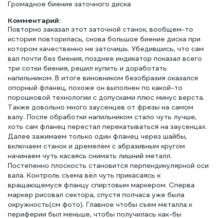
Громадное биение заточного диска
Комментарий:
Повторно заказал этот заточной станок, вообщем-то
история повторилась, снова большое биение диска при
котором качественно не заточишь. Убедившись, что сам
вал почти без биения, позднее индикатор показал всего
три сотки биения, решил купить и доработать
напильником. В итоге виновником безобразия оказался
опорный фланец, похоже он выполнен по какой-то
порошковой технологии с допусками плюс минус верста.
Также довольно много заусенцев от фрезы на самом
валу. После обработки напильником стало чуть лучше,
хоть сам фланец перестал перекатываться на заусенцах.
Далее зажимаем только один фланец через шайбы,
включаем станок и дремелем с абразивным кругом
начинаем чуть касаясь снимать лишний металл.
Постепенно плоскость становится перпендикулярной оси
вала. Контроль съема вёл чуть прикасаясь к
вращающемуся фланцу спиртовым маркером. Сперва
маркер рисовал сектора, спустя полчаса уже была
окружность(см фото). Главное чтобы съем металла к
периферии был меньше, чтобы получилась как-бы