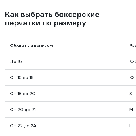
Как выбрать боксерские
перчатки по размеру
Обхват ладони, см
Ра
До 16
XX
От 16 до 18
XS
От 18 до 20
S
От 20 до 21
М
От 22 до 24
L