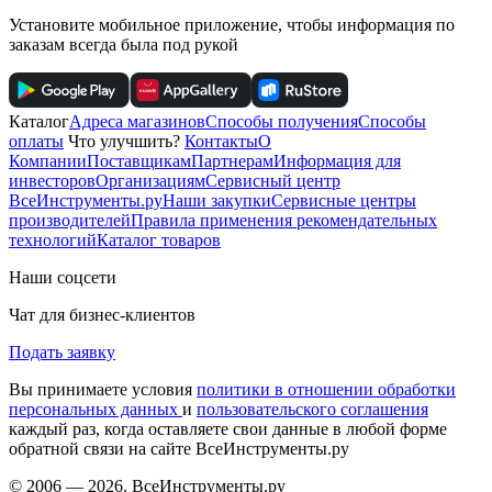
Установите мобильное приложение, чтобы информация по
заказам всегда была под рукой
Каталог
Адреса магазинов
Способы получения
Способы
оплаты
Что улучшить?
Контакты
О
Компании
Поставщикам
Партнерам
Информация для
инвесторов
Организациям
Сервисный центр
ВсеИнструменты.ру
Наши закупки
Сервисные центры
производителей
Правила применения рекомендательных
технологий
Каталог товаров
Наши соцсети
Чат для бизнес-клиентов
Подать заявку
Вы принимаете условия
политики в отношении обработки
персональных данных
и
пользовательского соглашения
каждый раз, когда оставляете свои данные в любой форме
обратной связи на сайте ВсеИнструменты.ру
© 2006 — 2026. ВсеИнструменты.ру