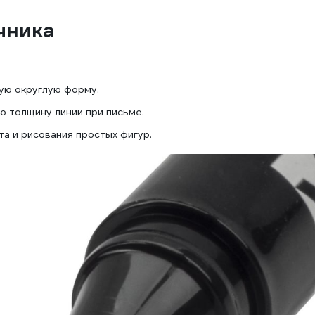
чника
ую округлую форму.
 толщину линии при письме.
та и рисования простых фигур.