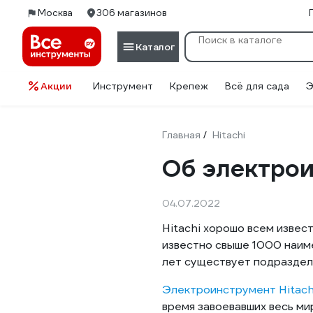
Москва
306 магазинов
Каталог
Акции
Инструмент
Крепеж
Всё для сада
Э
Главная
Hitachi
/
Об электрои
04.07.2022
Hitachi хорошо всем извес
известно свыше 1000 наим
лет существует подраздел
Электроинструмент Hitach
время завоевавших весь ми