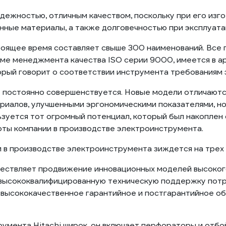
дежностью, отличным качеством, поскольку при его изг
нные материалы, а также долговечностью при эксплуата
тоящее время составляет свыше 300 наименований. Все
ме менеджмента качества ISO серии 9000, имеется в а
орый говорит о соответствии инструмента требованиям 
 постоянно совершенствуется. Новые модели отличают
риалов, улучшенными эргономическими показателями, 
ьзуется тот огромный потенциал, который был накоплен 
оты компании в производстве электроинструмента.
 в производстве электроинструмента зиждется на трех к
ществляет продвижение инновационных моделей высокого
 высококвалифицированную техническую поддержку пот
т высококачественное гарантийное и постгарантийное о
умента Hitachi широк, он включает перфораторы и отбо