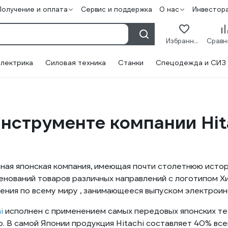
Получение и оплата
Сервис и поддержка
О нас
Инвестор
Избранное
лектрика
Силовая техника
Станки
Спецодежда и СИЗ
нструменте компании Hit
тная японская компания, имеющая почти столетнюю исто
енований товаров различных направлений с логотипом Х
ения по всему миру , занимающееся выпуском электроин
i
исполнен с применением самых передовых японских те
р. В самой Японии продукция Hitachi составляет 40% вс