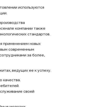
отовлении используются
ции.
 производства
рсенале компании также
экологических стандартов.
ся применением новых
новым современным
сотрудниками за более,
итах, ведущих ее к успеху.
 качества.
ребителей.
бслуживание своей
йные молотки,