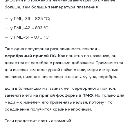
цифрами и отражено в наименовании припоя). Чем ее
больше, тем больше температура плавления:
у ПМЦ-36 – 825 °С;
у ПМЦ-42 – 833 °С;
у ПМЦ-51 – 870 °С.
Еще одна популярная разновидность припоя –
серебряный припой ПС
. Как понятно по названию, он
делается из серебра с разными добавками. Применяется
для высокотемпературной пайки стали, меди и медных
сплавов, никеля и никелевых сплавов, чугуна, серебра.
Если в ближайших магазинах нет серебряного припоя,
замените его на
припой фосфорный ПМФ
. Но только для
меди – с никелем его применять нельзя, потому что
соединение получится крайне непрочным.
Если предстоит паять алюминий