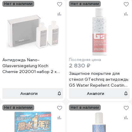
Нет в наличии
Нет в наличии
Антидождь Nano-
Последняя цена
2 830 ₽
Glasversiegelung Koch
Chemie 202001 набор 2 x
Защитное покрытие для
250 мл 007055 227
стёкол GTechniq антидождь
G5 Water Repellent Coating
for Glass, 100 мл 052464
Аналоги
Аналоги
Нет в наличии
Нет в наличии