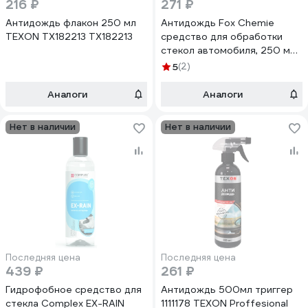
216 ₽
271 ₽
Антидождь флакон 250 мл
Антидождь Fox Chemie
TEXON ТХ182213 TX182213
средство для обработки
стекол автомобиля, 250 мл
LMF91
5
(2)
Аналоги
Аналоги
Нет в наличии
Нет в наличии
Последняя цена
Последняя цена
439 ₽
261 ₽
Гидрофобное средство для
Антидождь 500мл триггер
стекла Complex EX-RAIN
1111178 TEXON Proffesional