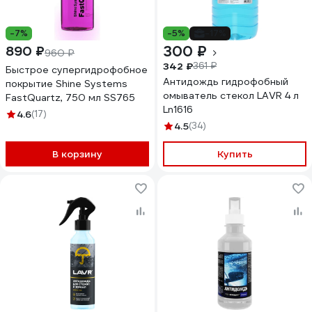
-7%
-5%
-17%
300 ₽
890 ₽
960 ₽
342 ₽
361 ₽
Быстрое супергидрофобное
Антидождь гидрофобный
покрытие Shine Systems
омыватель стекол LAVR 4 л
FastQuartz, 750 мл SS765
Ln1616
4.6
(17)
4.5
(34)
В корзину
Купить