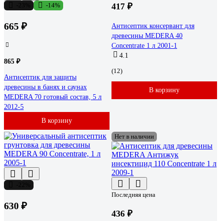
-23%
-14%
417 ₽
665 ₽
Антисептик консервант для
древесины MEDERA 40
Concentrate 1 л 2001-1
4.1
865 ₽
(12)
Антисептик для защиты
древесины в банях и саунах
В корзину
MEDERA 70 готовый состав, 5 л
2012-5
В корзину
Нет в наличии
-22%
Последняя цена
630 ₽
436 ₽