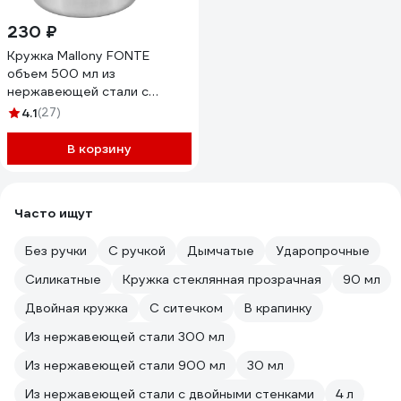
230 ₽
Кружка Mallony FONTE
объем 500 мл из
нержавеющей стали с
загнутыми краями размер
4.1
(27)
9x9 см 00 3057
В корзину
Часто ищут
Без ручки
С ручкой
Дымчатые
Ударопрочные
Силикатные
Кружка стеклянная прозрачная
90 мл
Двойная кружка
С ситечком
В крапинку
Из нержавеющей стали 300 мл
Из нержавеющей стали 900 мл
30 мл
Из нержавеющей стали с двойными стенками
4 л