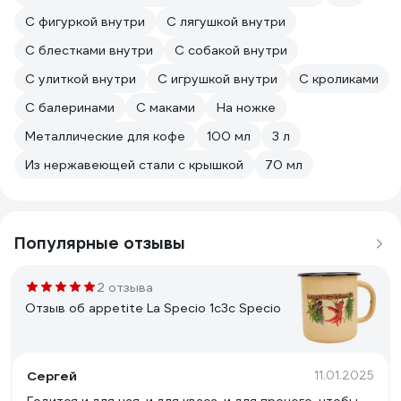
С фигуркой внутри
С лягушкой внутри
С блестками внутри
С собакой внутри
С улиткой внутри
С игрушкой внутри
С кроликами
С балеринами
С маками
На ножке
Металлические для кофе
100 мл
3 л
Из нержавеющей стали с крышкой
70 мл
Популярные отзывы
2 отзыва
Отзыв об appetite La Specio 1с3с Specio
Сергей
11.01.2025