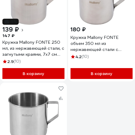
-5%
139 ₽
180 ₽
147 ₽
Кружка Mallony FONTE
Кружка Mallony FONTE 250
объем 350 мл из
мл, из нержавеющей стали, с
нержавеющей стали с
загнутыми краями, 7х7 см
загнутыми краями размер
4.2
(10)
003062
2.9
(10)
8x8 см 003056
В корзину
В корзину