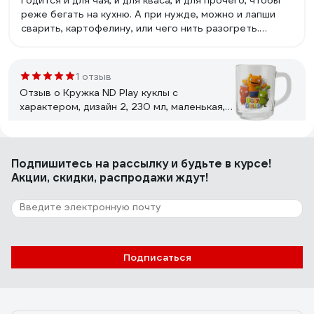
Годится и для чая, и для кваса, и для прочего, чтобы
реже бегать на кухню. А при нужде, можно и лапши
сварить, картофелину, или чего нить разогреть.
Стенки и дно, к слову, вполне толстые.
1 отзыв
Отзыв о Кружка ND Play куклы с
характером, дизайн 2, 230 мл, маленькая,
стекло 285557
Михаил
10.11.2025
Подпишитесь
на рассылку
и будьте в курсе!
++
Акции, скидки, распродажи ждут!
3 отзыва
Отзыв о Кружка керамическая PERFECTO
LINEA 350 мл, LOVELY ANIMALS-1, 30-
Подписаться
063611
Вася
25.06.2025
Неповторимый рисунок, много бегемотиков и