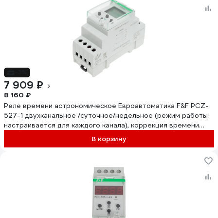
-3%
7 909 ₽
8 160 ₽
Реле времени астрономическое Евроавтоматика F&F PCZ-
527-1 двухканальное /суточное/недельное (режим работы
настраивается для каждого канала), коррекция времени
вкл/выкл, EA02.002.017
В корзину