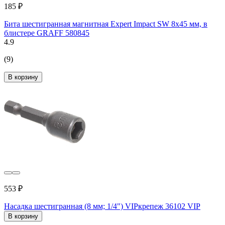
185 ₽
Бита шестигранная магнитная Expert Impact SW 8x45 мм, в
блистере GRAFF 580845
4.9
(9)
В корзину
553 ₽
Насадка шестигранная (8 мм; 1/4") VIPкрепеж 36102 VIP
В корзину