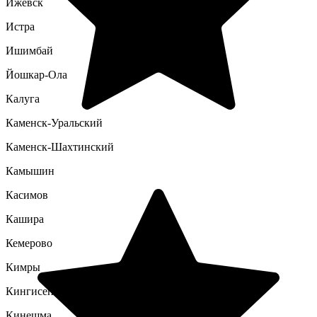
Ижевск
Истра
Ишимбай
Йошкар-Ола
Калуга
Каменск-Уральский
Каменск-Шахтинский
Камышин
Касимов
Кашира
Кемерово
Кимры
Кингисепп
Кинешма