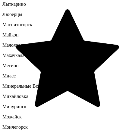
Лыткарино
Люберцы
Магнитогорск
Майкоп
Малоярославец
Махачкала
Мегион
Миасс
Минеральные Воды
Михайловка
Мичуринск
Можайск
Мончегорск