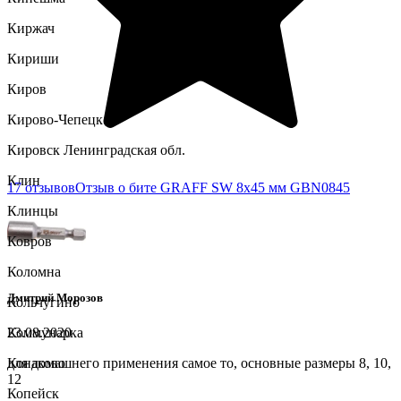
Киржач
Кириши
Киров
Кирово-Чепецк
Кировск Ленинградская обл.
Клин
17 отзывов
Отзыв о бите GRAFF SW 8x45 мм GBN0845
Клинцы
Ковров
Коломна
Дмитрий Морозов
Кольчугино
Коммунарка
23.08.2020
Конаково
для домашнего применения самое то, основные размеры 8, 10,
12
Копейск