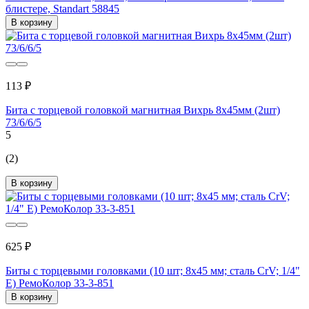
блистере, Standart 58845
В корзину
113 ₽
Бита с торцевой головкой магнитная Вихрь 8х45мм (2шт)
73/6/6/5
5
(2)
В корзину
625 ₽
Биты с торцевыми головками (10 шт; 8х45 мм; сталь CrV; 1/4"
Е) РемоКолор 33-3-851
В корзину