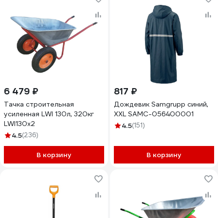
6 479 ₽
817 ₽
Тачка строительная
Дождевик Samgrupp синий,
усиленная LWI 130л, 320кг
XXL SAMC-056400001
LWI130х2
4.5
(151)
4.5
(236)
В корзину
В корзину