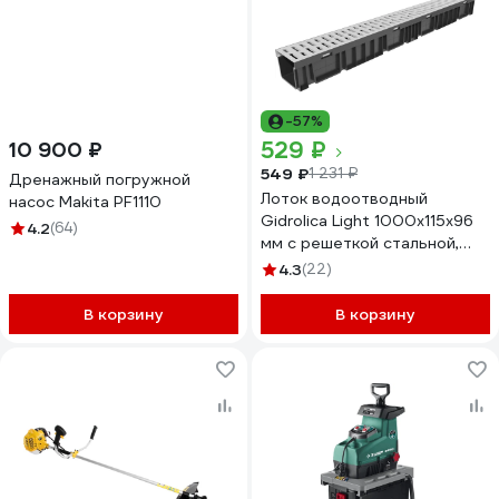
-57%
529 ₽
10 900 ₽
549 ₽
1 231 ₽
Дренажный погружной
Лоток водоотводный
насос Makita PF1110
Gidrolica Light 1000x115x96
4.2
(64)
мм с решеткой стальной,
класса А15 080066
4.3
(22)
В корзину
В корзину