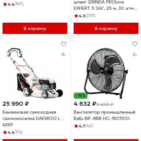
шланг GRINDA PROLine
4.4
(167)
EXPERT 5 3/4", 25 м, 30 атм
429007-3/4-25
4.3
(219)
В корзину
В корзину
-16%
25 990 ₽
4 632 ₽
5 490 ₽
Бензиновая самоходная
Вентилятор промышленный
газонокосилка DAEWOO L
Ballu BIF-8BB НС-1601100
43SP
4.7
(42)
4.4
(114)