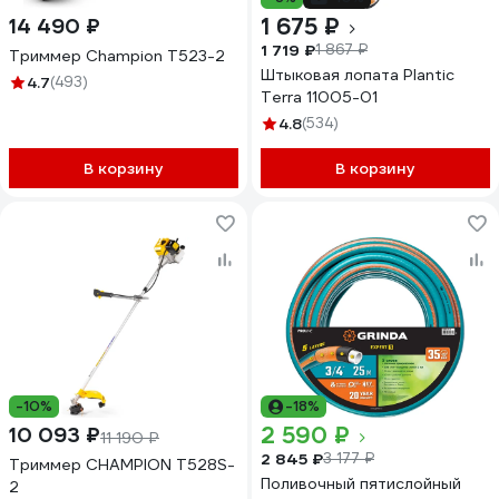
1 675 ₽
14 490 ₽
1 719 ₽
1 867 ₽
Триммер Champion Т523-2
Штыковая лопата Plantic
4.7
(493)
Terra 11005-01
4.8
(534)
В корзину
В корзину
-10%
-18%
2 590 ₽
10 093 ₽
11 190 ₽
2 845 ₽
3 177 ₽
Триммер CHAMPION T528S-
Поливочный пятислойный
2