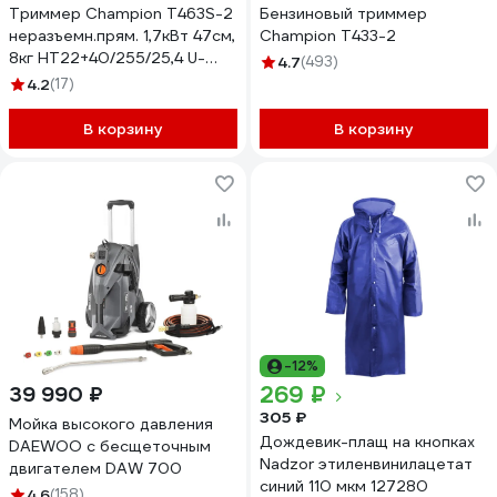
Триммер Champion Т463S-2
Бензиновый триммер
неразъемн.прям. 1,7кВт 47см,
Champion Т433-2
8кг HT22+40/255/25,4 U-
4.7
(493)
ручка легк.старт T463S-2
4.2
(17)
В корзину
В корзину
-12%
269 ₽
39 990 ₽
305 ₽
Мойка высокого давления
Дождевик-плащ на кнопках
DAEWOO с бесщеточным
Nadzor этиленвинилацетат
двигателем DAW 700
синий 110 мкм 127280
4.6
(158)