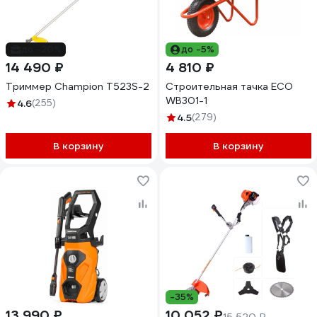
до -20%
до -5%
14 490 ₽
4 810 ₽
Триммер Champion Т523S-2
Строительная тачка ECO
WB301-1
4.6
(255)
4.5
(279)
В корзину
В корзину
-35%
13 990 ₽
10 052 ₽