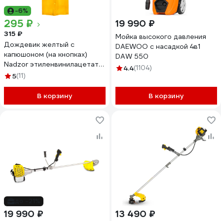
-6%
295 ₽
19 990 ₽
315 ₽
Мойка высокого давления
Дождевик желтый с
DAEWOO c насадкой 4в1
капюшоном (на кнопках)
DAW 550
Nadzor этиленвинилацетат
4.4
(1104)
110 мкм 127273
5
(11)
В корзину
В корзину
до -21%
19 990 ₽
13 490 ₽