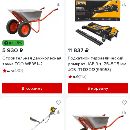
до -5%
5 930 ₽
11 837 ₽
Строительная двухколесная
Подкатной гидравлический
тачка ECO WB351-2
домкрат JCB 3 т, 75-505 мм
JCB-TH33013(56953)
4.5
(430)
4.9
(115)
В корзину
В корзину