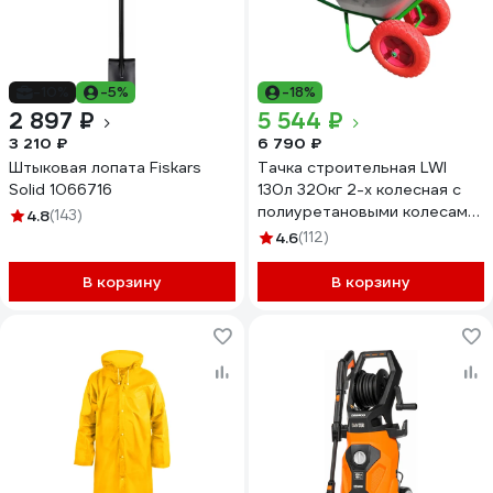
-10%
-5%
-18%
2 897 ₽
5 544 ₽
3 210 ₽
6 790 ₽
Штыковая лопата Fiskars
Тачка строительная LWI
Solid 1066716
130л 320кг 2-х колесная с
полиуретановыми колесами
4.8
(143)
LWI130х2ПУ
4.6
(112)
В корзину
В корзину