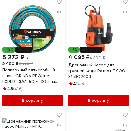
-14%
-17%
-7%
до -11%
5 272 ₽
4 095 ₽
4 390 ₽
5 450 ₽
6 353 ₽
Дренажный насос для
Поливочный пятислойный
грязной воды Patriot F 900
шланг GRINDA PROLine
315302409
EXPERT 3/4", 50 м, 30 атм
4
(559)
429007-3/4-50
4.3
(219)
В корзину
В корзину