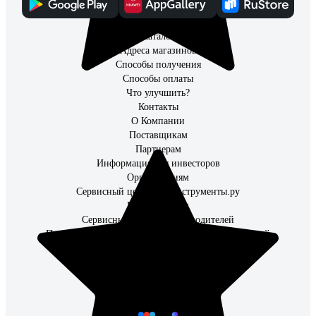
Каталог
Адреса магазинов
Способы получения
Способы оплаты
Что улучшить?
Контакты
О Компании
Поставщикам
Партнерам
Информация для инвесторов
Организациям
Сервисный центр ВсеИнструменты.ру
Наши закупки
Сервисные центры производителей
Правила применения рекомендательных технологий
Каталог товаров
Наши соцсети