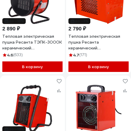
до -18%
до -3%
2 890 ₽
2 790 ₽
Тепловая электрическая
Тепловая электрическая
пушка Ресанта ТЭПК-3000K
пушка Ресанта
керамический
керамический
нагревательный элемент,
нагревательный элемент
4.6
(633)
4.7
(171)
круглая 67/1/27
ТЭПК-3000 67/1/22
В корзину
В корзину
до -18%