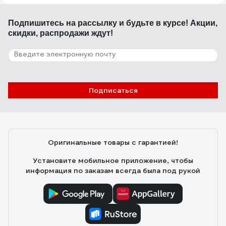
28.12.2009
alex-kuzakov
Подпишитесь
на рассылку
и будьте в курсе! Акции,
Компактная, мощная пушка. Покупал для гаража 20 м2.
скидки, распродажи ждут!
За час температура поднялась на 10 градусов.
Разогревается моментально!
149 отзывов
Подписаться
Отзыв о QUATTRO ELEMENTI QE-3000
ETN 649-257
12.11.2016
Евгений
Оригинальные товары с гарантией!
Цена- качество. Приятный внешний вид. Качество
сборки.
Установите мобильное приложение, чтобы
информация по заказам всегда была под рукой