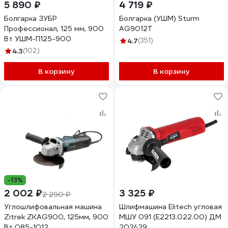
5 890 ₽
4 719 ₽
Болгарка ЗУБР
Болгарка (УШМ) Sturm
Профессионал, 125 мм, 900
AG9012T
Вт УШМ-П125-900
4.7
(351)
4.3
(102)
В корзину
В корзину
-13%
2 002 ₽
3 325 ₽
2 290 ₽
Углошлифовальная машина
Шлифмашина Elitech угловая
Zitrek ZKAG900, 125мм, 900
МШУ 091 (Е2213.022.00) ДМ
Вт 085-1012
202429