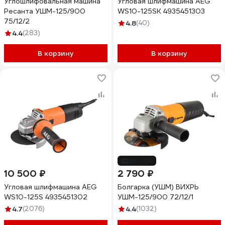
Углошлифовальная машина
Угловая шлифмашина AEG
Ресанта УШМ-125/900
WS10-125SK 4935451303
75/12/2
4.8
(40)
4.4
(283)
В корзину
В корзину
до -11%
10 500 ₽
2 790 ₽
Угловая шлифмашина AEG
Болгарка (УШМ) ВИХРЬ
WS10-125S 4935451302
УШМ-125/900 72/12/1
4.7
(2076)
4.4
(1032)