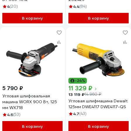
4
(20)
4.4
(84)
В корзину
В корзину
-24%
11 329 ₽
5 790 ₽
13 119 ₽
14 960 ₽
Угловая шлифовальная
Угловая шлифмашина Dewalt
машина WORX 900 Вт, 125
125мм DWE4117 DWE4117-QS
мм WX718
4.7
(43)
4.6
(53)
В корзину
В корзину