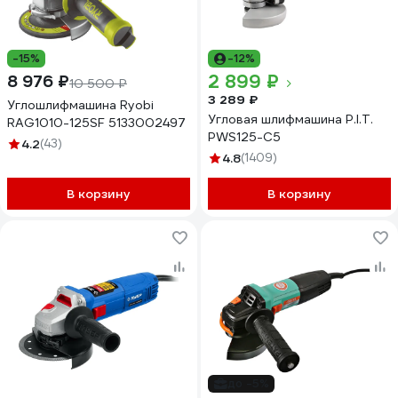
-15%
-12%
2 899 ₽
8 976 ₽
10 500 ₽
3 289 ₽
Углошлифмашина Ryobi
Угловая шлифмашина P.I.T.
RAG1010-125SF 5133002497
PWS125-C5
4.2
(43)
4.8
(1409)
В корзину
В корзину
до -5%