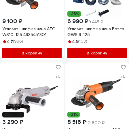
-26%
9 100 ₽
6 990 ₽
9 445 ₽
Угловая шлифмашина AEG
Угловая шлифмашина Bosch
WS10-125 4935451301
GWS 9-125
4.7
(996)
4.3
(103)
В корзину
В корзину
до -7%
-21%
3 290 ₽
8 516 ₽
10 800 ₽