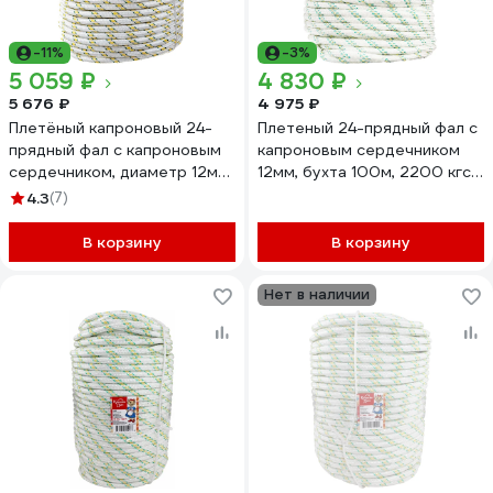
-11%
-3%
5 059 ₽
4 830 ₽
5 676 ₽
4 975 ₽
Плетёный капроновый 24-
Плетеный 24-прядный фал с
прядный фал с капроновым
капроновым сердечником
сердечником, диаметр 12мм,
12мм, бухта 100м, 2200 кгс
бухта 100м, 2200кгс СИБИН
СИБРТЕХ 93972
4.3
(7)
50220-12
В корзину
В корзину
Нет в наличии