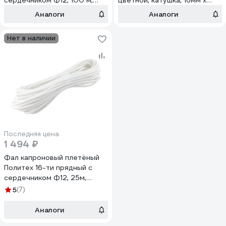
сердечником Ф12, 100 м,
цветной, катушка, 16мм х
2200 кгс 8001773
100м ТМ ГТ 00120
Аналоги
Аналоги
Нет в наличии
Последняя цена
1 494 ₽
Фал капроновый плетёный
Политех 16-ти прядный с
сердечником Ф12, 25м,
2200кгс 8001770
5
(7)
Аналоги