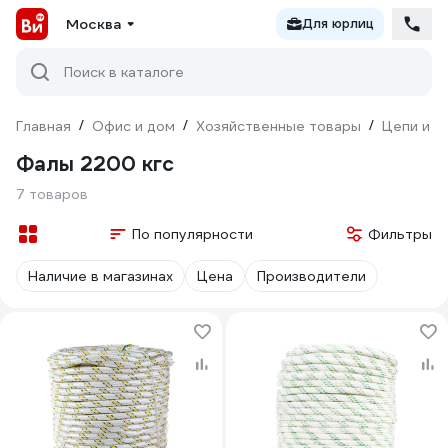
Москва
Для юрлиц
Поиск в каталоге
Главная
/
Офис и дом
/
Хозяйственные товары
/
Цепи и к
Фалы 2200 кгс
7 товаров
По популярности
Фильтры
Наличие в магазинах
Цена
Производители