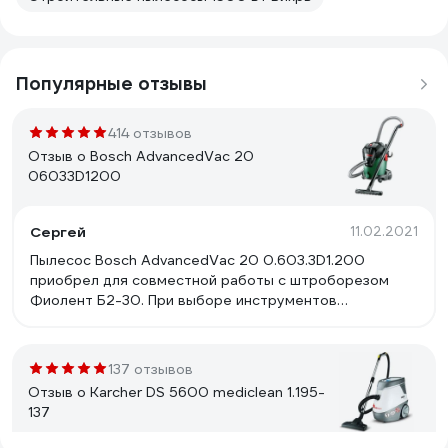
Популярные отзывы
414 отзывов
Отзыв о Bosch AdvancedVac 20
06033D1200
Сергей
11.02.2021
Пылесос Bosch AdvancedVac 20 0.603.3D1.200
приобрел для совместной работы с штроборезом
Фиолент Б2-30. При выборе инструментов
руководствовался отзывами пользователей. Сразу
же до начала работ произвел модернизацию обоих
инструментов по рекомендациям в отзывах
137 отзывов
пользователей. У штробореза изменил направление
Отзыв о Karcher DS 5600 mediclean 1.195-
реза (на себя или сверху вниз). В пылесосе изменил
137
конструкцию внутреннего патрубка. Для этого
использовал 50 мм канализационный отвод 90