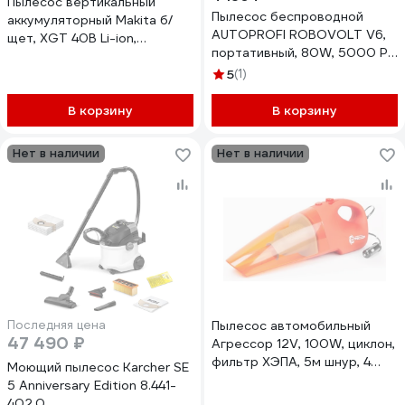
Пылесос вертикальный
Пылесос беспроводной
аккумуляторный Makita б/
AUTOPROFI ROBOVOLT V6,
щет, XGT 40В Li-ion,
портативный, 80W, 5000 Pa,
BL/HEPA, 15 кПа, 1.8 м³/мин,
батарея 7.4V * 2200 mA /
мешок 5л, 8кг, 3 скорости
5
(1)
2шт., фильтр HEPA, 2
25/50/100 мин, кор,б/акк и з/
насадки, LED фонарь,
у VC010GZ
В корзину
В корзину
магнитная крышка, зарядка
micro USB 5V 1,8A, сумка
Нет в наличии
Нет в наличии
RBV600
Последняя цена
Пылесос автомобильный
47 490 ₽
Агрессор 12V, 100W, циклон,
фильтр ХЭПА, 5м шнур, 4
Моющий пылесос Karcher SE
насадки, сумка AGR-100H
5 Anniversary Edition 8.441-
402.0