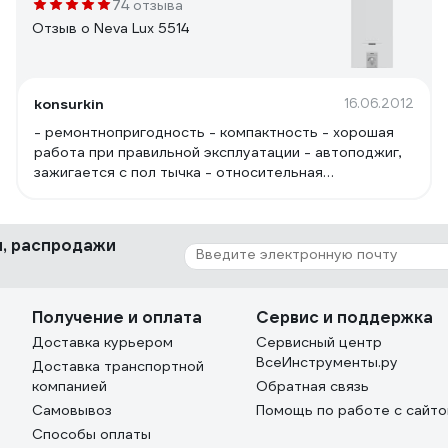
74 отзыва
Отзыв о Neva Lux 5514
konsurkin
16.06.2012
- ремонтнопригодность - компактность - хорошая
работа при правильной эксплуатации - автоподжиг,
зажигается с пол тычка - относительная
бесшумность (чисто по себе)
ки, распродажи
Получение и оплата
Сервис и поддержка
Доставка курьером
Сервисный центр
ВсеИнструменты.ру
Доставка транспортной
компанией
Обратная связь
Самовывоз
Помощь по работе с сайт
Способы оплаты