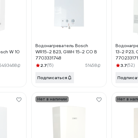
Водонагреватель Bosch
Водонагр
osch W 10
WR15-2 B23, GWH 15-2 CO B
13-2 P23,
7703331748
77023317
2.7
(15)
3.7
(52)
15493468
51458
Подписаться
Подписа
Нет в наличии
Нет в нал