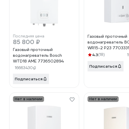
Последняя цена
Газовый проточный
85 800 ₽
водонагреватель 
WR15-2 P23 770333
Газовый проточный
4.3
(18)
водонагреватель Bosch
WTD18 AME 7736502894
Подписаться
16663430
Подписаться
Нет в наличии
Нет в наличии