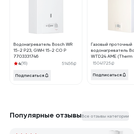
Водонагреватель Bosch WR
Газовый проточный
15-2 P23, GWH 15-2 CO P
водонагреватель B
7703331746
WTD24 AME (Therm 
7703311077
4
(16)
15041725
51456
Подписаться
Подписаться
Популярные отзывы
Все отзывы категории