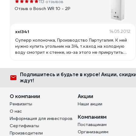
113 отзывов
Отзыв о Bosch WR 10 - 2P
xxl341
14.05.2012
Суперр колоночка, Производство Партугалия. К ней
нужно купить угольник на 3/4, т.к.вход на холодную
воду смотрит к стенке, из-за этого не прикрутить
никак шланг, странно как то придумано. С этой
колонкой напор появился очень сильный, почти такой
же как и холодной воды, до этого была Электролюкс
Подпишитесь
и будьте в курсе! Акции, скид
275, так с ней напор изначально был очень
ждут!
маленький. Bosh греет очень хорошо,температура
регулируется, пьезорозжиг без батареек.
О компании
Акции
Реквизиты
Наши акции
О нас
Компаниям
Информация для инвесторов
Поставщикам
Сертификаты
Организациям
Производители