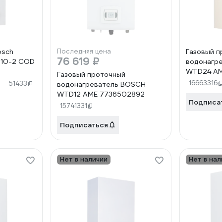
osch
Последняя цена
Газовый п
76 619 ₽
 10-2 COD
водонагре
WTD24 AM
Газовый проточный
16663316
51433
водонагреватель BOSCH
WTD12 AME 7736502892
Подписа
15741331
Подписаться
Нет в наличии
Нет в нал