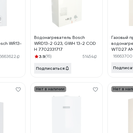
Водонагреватель Bosch
Газовый п
osch WR13-
WRD13-2 G23, GWH 13-2 COD
водонагре
H 7702331717
WTD27 AM
3.9
(16)
16663700
16663622
51454
Подписа
Подписаться
Нет в наличии
Нет в нал