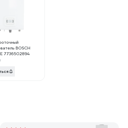
роточный
еватель BOSCH
E 7736502894
ться