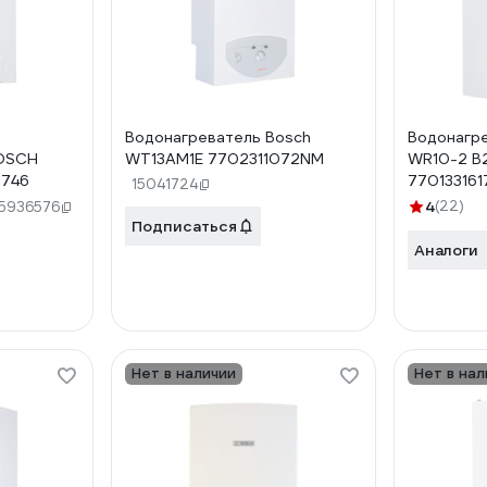
Водонагреватель Bosch
Водонагре
BOSCH
WT13AM1E 7702311072NM
WR10-2 B
1746
770133161
15041724
4
(22)
15936576
Подписаться
Аналоги
Нет в наличии
Нет в нал