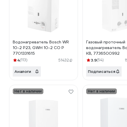
Водонагреватель Bosch WR
Газовый проточный
10-2 P23, GWH 10-2 CO P
водонагреватель B
7701331615
KB, 7736500992
4
(113)
3.9
(54)
51432
Аналоги
Подписаться
Нет в наличии
Нет в наличии