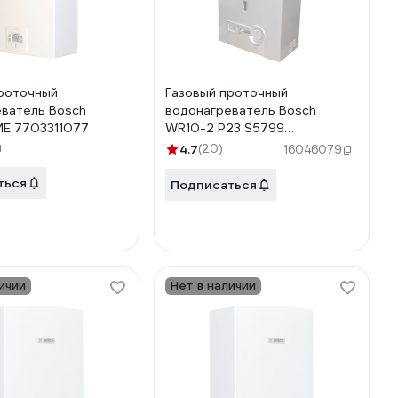
роточный
Газовый проточный
ватель Bosch
водонагреватель Bosch
E 7703311077
WR10-2 P23 S5799
7736501463
4.7
(20)
16046079
ться
Подписаться
ичии
Нет в наличии