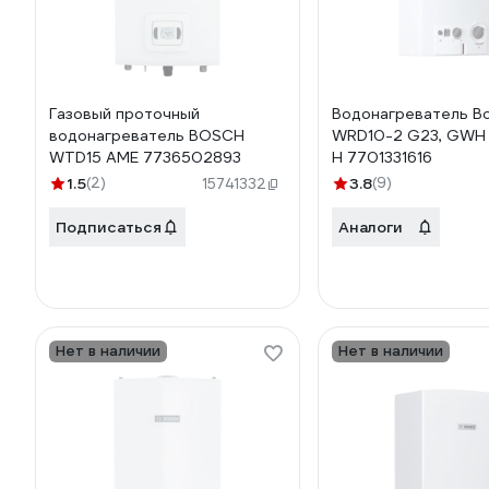
Газовый проточный
Водонагреватель B
водонагреватель BOSCH
WRD10-2 G23, GWH
WTD15 AME 7736502893
H 7701331616
1.5
(2)
3.8
(9)
15741332
Подписаться
Аналоги
Нет в наличии
Нет в наличии