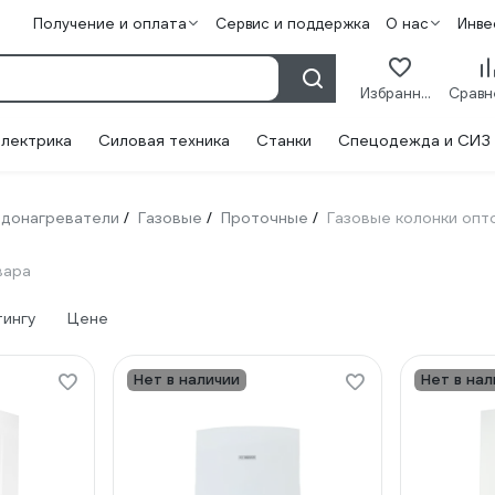
Получение и оплата
Сервис и поддержка
О нас
Инве
Избранное
лектрика
Силовая техника
Станки
Спецодежда и СИЗ
донагреватели
Газовые
Проточные
Газовые колонки опт
/
/
/
вара
тингу
Цене
Нет в наличии
Нет в нал