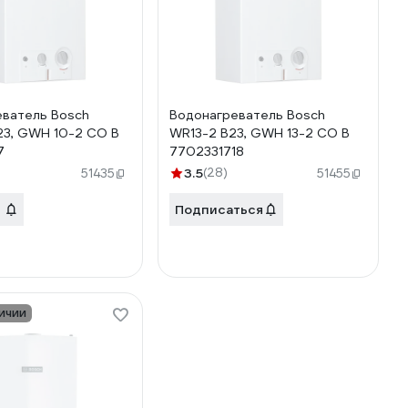
ватель Bosch
Водонагреватель Bosch
23, GWH 10-2 CO B
WR13-2 B23, GWH 13-2 CO B
7
7702331718
3.5
(28)
51435
51455
Подписаться
ичии