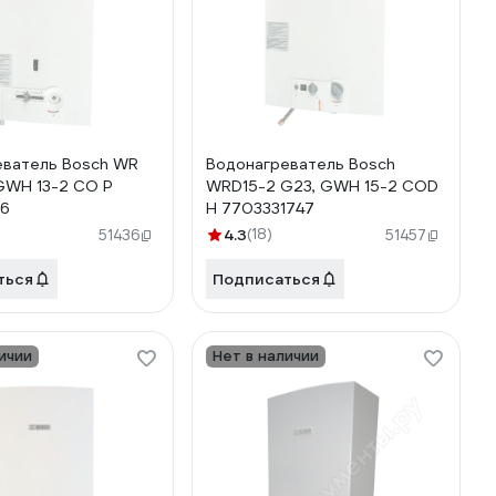
еватель Bosch WR
Водонагреватель Bosch
 GWH 13-2 CO P
WRD15-2 G23, GWH 15-2 COD
16
H 7703331747
4.3
(18)
51436
51457
ться
Подписаться
ичии
Нет в наличии