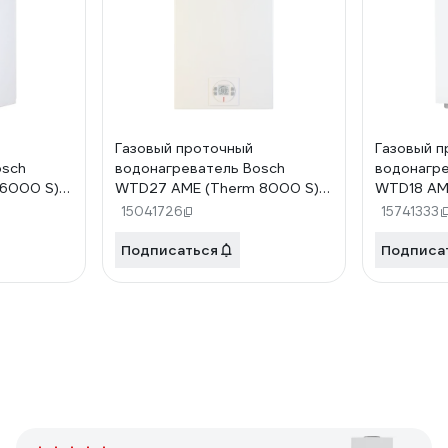
Газовый проточный
Газовый п
osch
водонагреватель Bosch
водонагр
6000 S)
WTD27 AME (Therm 8000 S)
WTD18 AM
6720646303
15041726
15741333
Подписаться
Подписа