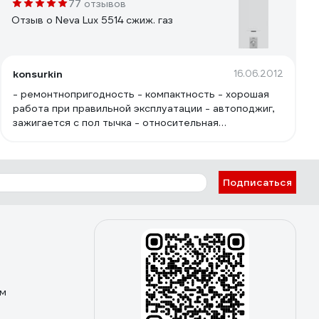
77 отзывов
Отзыв о Neva Lux 5514 сжиж. газ
konsurkin
16.06.2012
- ремонтнопригодность - компактность - хорошая
работа при правильной эксплуатации - автоподжиг,
зажигается с пол тычка - относительная
бесшумность (чисто по себе)
Подписаться
ом