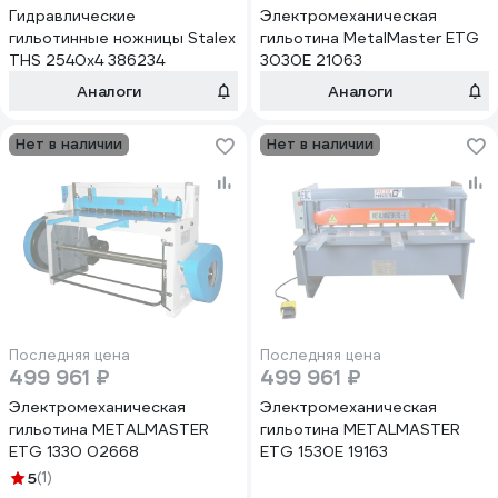
Гидравлические
Электромеханическая
гильотинные ножницы Stalex
гильотина MetalMaster ETG
THS 2540x4 386234
3030E 21063
Аналоги
Аналоги
Нет в наличии
Нет в наличии
Последняя цена
Последняя цена
499 961 ₽
499 961 ₽
Электромеханическая
Электромеханическая
гильотина METALMASTER
гильотина METALMASTER
ETG 1330 02668
ETG 1530E 19163
5
(1)