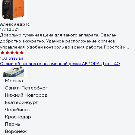
Александр К.
17.11.2021
Довольно гуманная цена для такого аппарата. Сделан
добротно аккуратно. Удачное расположение органов
управления. Удобен контроль во время работы. Простой и
надежный. Достаточно мощный. Недорогие и доступные
103 отзыва
расходные материалы. Резак простой, стоит не дорого, легко
Отзыв об аппарате плазменной резки АВРОРА Джет 40
заменить, можно подобрать с более длинным рукавом, при
необходимости.
Москва
Санкт-Петербург
Евгений М.
Нижний Новгород
23.08.2023
Екатеринбург
Маленький, удобен в переписке, расположении, рукав
Челябинск
достаточный для раскроя стандартного листового проката.
Краснодар
Расходники на АЛИ стоят в 3 раза дешевле чем в магазинах
при одинаковом качестве, при определённой сноровке
Пермь
121 отзыв
расходники живут долго.
Воронеж
Отзыв об аппарате плазменной резки Aurora AIRHOLD 45