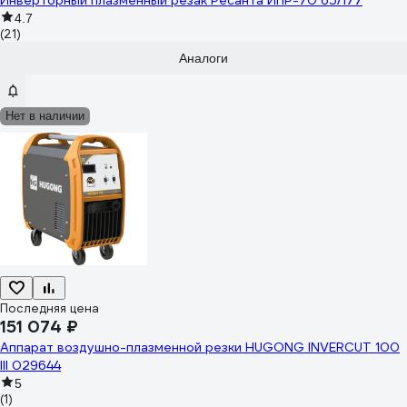
Инверторный плазменный резак Ресанта ИПР-70 65/177
4.7
(21)
Аналоги
Нет в наличии
Последняя цена
151 074 ₽
Аппарат воздушно-плазменной резки HUGONG INVERCUT 100
III 029644
5
(1)