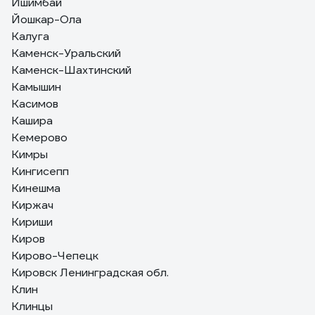
Ишимбай
Йошкар-Ола
Калуга
Каменск-Уральский
Каменск-Шахтинский
Камышин
Касимов
Кашира
Кемерово
Кимры
Кингисепп
Кинешма
Киржач
Кириши
Киров
Кирово-Чепецк
Кировск Ленинградская обл.
Клин
Клинцы