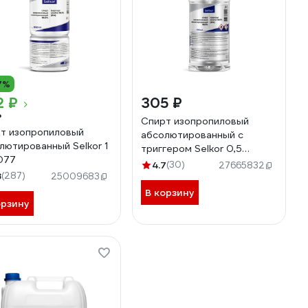
7%
2 ₽
305 ₽
₽
Спирт изопропиловый
т изопропиловый
абсолютированный с
лютированный Selkor 1
триггером Selkor 0,5
077
л36900
4.7
(30)
27665832
8
(287)
25009683
В корзину
орзину