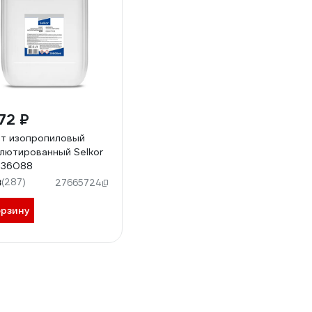
72 ₽
т изопропиловый
лютированный Selkor
 36088
8
(287)
27665724
орзину