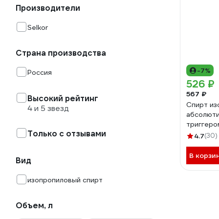
Производители
Selkor
Страна производства
-7%
Россия
526 ₽
567 ₽
Высокий рейтинг
Спирт из
4 и 5 звезд
абсолюти
триггером
Только с отзывами
4.7
(30)
В корзи
Вид
изопропиловый спирт
Объем, л