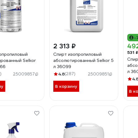
-
2 313 ₽
49
531 
опропиловый
Спирт изопропиловый
Спир
рованный Selkor
абсолютированный Selkor 5
абсо
066
л 36099
л 36
)
4.8
(287)
25009857
25009851
4.
ну
В корзину
В к