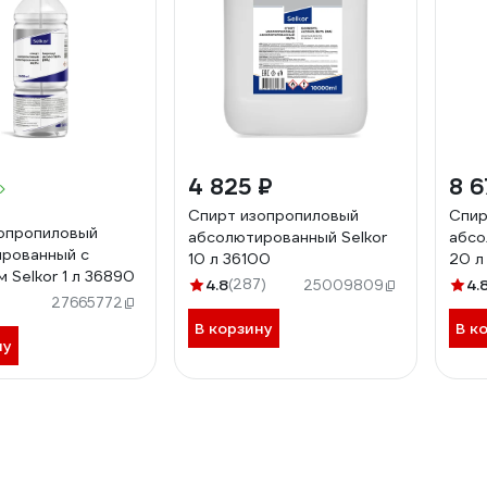
4 825 ₽
8 6
Спирт изопропиловый
Спир
опропиловый
абсолютированный Selkor
абсо
рованный с
10 л 36100
20 л
 Selkor 1 л 36890
4.8
(287)
4.
25009809
27665772
В корзину
В к
ну