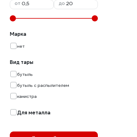
от
до
Марка
нет
Вид тары
бутыль
бутыль с распылителем
канистра
Для металла