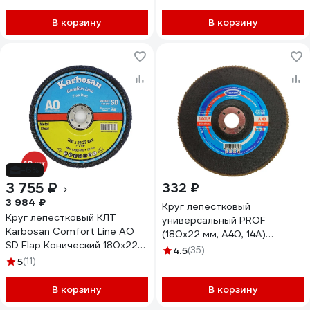
00-00016422
В корзину
В корзину
-6%
3 755 ₽
332 ₽
3 984 ₽
Круг лепестковый
Круг лепестковый КЛТ
универсальный PROF
Karbosan Comfort Line AO
(180х22 мм, А40, 14А)
SD Flap Конический 180x22
Tsunami КЛТ1
4.5
(35)
мм/Р60 (10 шт) KAR-981780-
5
(11)
D96100000P18040
10
В корзину
В корзину