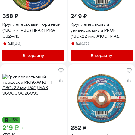
358 ₽
249 ₽
Круг лепесковый торцевой
Круг лепестковый
(180 мм; Р80) ПРАКТИКА
универсальный PROF
032-416
(180х22 мм, А100, 14А)
Tsunami КЛТ1
4.8
(28)
4.5
(35)
D96100000P18081
В корзину
В корзину
-15%
219 ₽
282 ₽
258 ₽