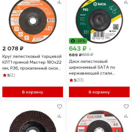
-25%
643 ₽
2 078 ₽
689 ₽
856 ₽
Круг лепестковый торцевой
Диск лепестковый
КЛТ1 прямой Мастер 180x22
циркониевый SATA по
мм, P36, прокаленный оксид
нержавеющей стали
алюминия, 10 шт Bohrer
5
(2)
180х22.23 мм, Р60 55506
51218003
5
(33)
В корзину
В корзину