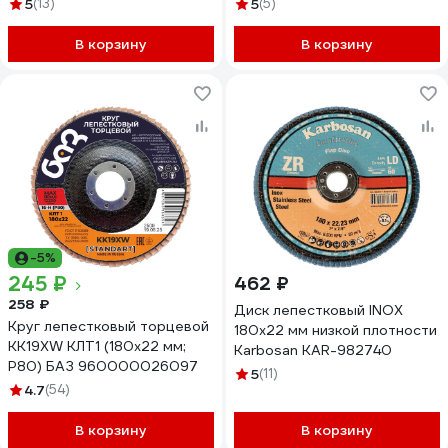
Flap Конический INOX KAR-
5
(13)
5
(5)
983940
В корзину
В корзину
-5%
245 ₽
462 ₽
258 ₽
Диск лепестковый INOX
Круг лепестковый торцевой
180х22 мм низкой плотности
KK19XW КЛТ1 (180х22 мм;
Karbosan KAR-982740
P80) БАЗ 960000026097
5
(11)
4.7
(54)
В корзину
В корзину