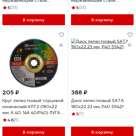
нержавеющей стали
нержавеющей стали
180х22.23 мм, Р40 55505
180х22.23 мм, Р80 55507
5
(33)
5
(33)
В корзину
В корзину
205 ₽
388 ₽
Круг лепестковый торцевой
Диск лепестковый SATA
конический КЛТ2 (180х22
180х22.23 мм, Р40 55421
мм; А 40; 14А 40/Р40) ЛУГА
5
(7)
4603347277683
4.6
(5)
В корзину
В корзину