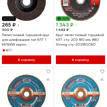
-12%
-10%
265 ₽
1 343 ₽
300 ₽
1 492 ₽
Лепестковый торцевой круг
Круг лепестковый торцевой
для шлифования тип КЛТ 1
КЛТ сту-203 180 мм, #80
KK19XW зерно-
Strong сту-203180080
электрокорунд нормальный
5
(8)
P60 180x22 мм БАЗ 36563-
180-60
В корзину
В корзину