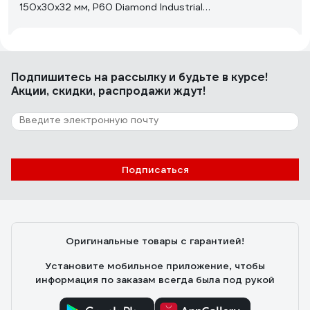
150x30x32 мм, P60 Diamond Industrial
DIDKLR1503260
Юра
23.03.2026
да, лепестки мягко снимают, профиль повторяют
Подпишитесь
на рассылку
и будьте в курсе!
Акции, скидки, распродажи ждут!
37 отзывов
Отзыв о круге MATRIX 125х22.2 мм; P40
74042
Подписаться
Саргсян Баграт Карлоси
11.12.2020
Цена качество
Оригинальные товары с гарантией!
Установите мобильное приложение, чтобы
информация по заказам всегда была под рукой