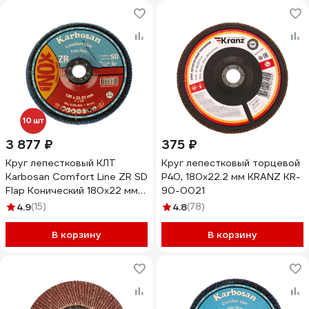
3 877 ₽
375 ₽
Круг лепестковый КЛТ
Круг лепестковый торцевой
Karbosan Comfort Line ZR SD
P40, 180x22.2 мм KRANZ KR-
Flap Конический 180x22 мм/
90-0021
Р60 INOX (10шт) KAR-
4.9
(15)
4.8
(78)
982820-10
В корзину
В корзину