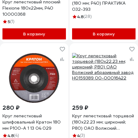
Круг лепестковый плоский
(180 мм; Р40) ПРАКТИКА
Flexione 180x22мм, Р40
032-393
10000368
4.8
(28)
5
(1)
В корзину
В корзину
280 ₽
259 ₽
Круг лепестковый
Круг лепестковый торцевой
шлифовальный Кратон 180
(180х22.23 мм; цирконий;
мм Р100-А 1 13 04 029
P80) ОАО Волжский
абразивный завод Н0159389
4.8
(4)
4
(3)