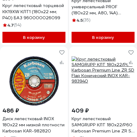
Круг лепестковый
Круг лепестковый торцевой
универсальный PROF
KK19XW КЛТ1 (180х22 мм;
(180х22 мм, А80, 14А)
P40) БАЗ 960000026099
Tsunami КЛТ1
4.5
(35)
4.7
(54)
D96100000P18080
В корзину
В корзину
486 ₽
409 ₽
Диск лепестковый INOX
Круг лепестковый
180х22 мм низкой плотности
SAMGRUPP КЛТ 180х22/Р60
Karbosan KAR-982820
Karbosan Premium Line ZR SD