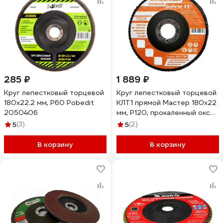
285 ₽
1 889 ₽
Круг лепестковый торцевой
Круг лепестковый торцевой
180x22.2 мм, Р60 Pobedit
КЛТ1 прямой Мастер 180x22
2050406
мм, P120, прокаленный оксид
алюминия, 10 шт Bohrer
5
(3)
5
(2)
51218012
В корзину
В корзину