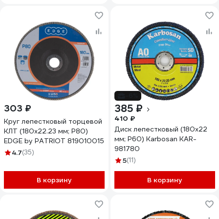
-6%
385 ₽
303 ₽
410 ₽
Круг лепестковый торцевой
Диск лепестковый (180х22
КЛТ (180х22.23 мм; P80)
мм; Р60) Karbosan KAR-
EDGE by PATRIOT 819010015
981780
4.7
(35)
5
(11)
В корзину
В корзину