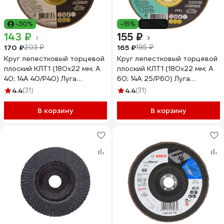
-30%
-15%
-21%
143 ₽
155 ₽
170 ₽
165 ₽
203 ₽
195 ₽
Круг лепестковый торцевой
Круг лепестковый торцевой
плоский КЛТ1 (180х22 мм; А
плоский КЛТ1 (180х22 мм; А
40; 14А 40/Р40) Луга
60; 14А 25/Р60) Луга
4603347276587
4603347276563
4.4
(31)
4.4
(31)
В корзину
В корзину