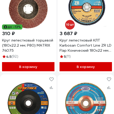
до -13%
310 ₽
3 687 ₽
Круг лепестковый торцевой
Круг лепестковый КЛТ
(180x22.2 мм; P80) MATRIX
Karbosan Comfort Line ZR LD
74075
Flap Конический 180x22 мм/
Р60 INOX (10шт) KAR-
4.5
(92)
5
(11)
982740-10
В корзину
В корзину