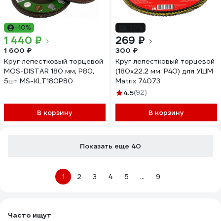
-10%
-10%
1 440 ₽
269 ₽
1 600 ₽
300 ₽
Круг лепестковый торцевой
Круг лепестковый торцевой
МОS-DISTAR 180 мм, P80,
(180х22.2 мм; P40) для УШМ
5шт MS-KLT180P80
Matrix 74073
4.5
(92)
В корзину
В корзину
Показать еще 40
1
2
3
4
5
...
9
Часто ищут