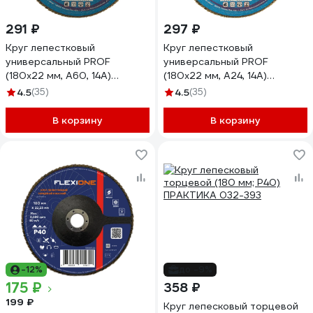
291 ₽
297 ₽
Круг лепестковый
Круг лепестковый
универсальный PROF
универсальный PROF
(180х22 мм, А60, 14А)
(180х22 мм, А24, 14А)
Tsunami КЛТ1
Tsunami КЛТ1
4.5
(35)
4.5
(35)
D96100000P18060
D96100000P18024
В корзину
В корзину
-12%
до -9%
175 ₽
358 ₽
199 ₽
Круг лепесковый торцевой