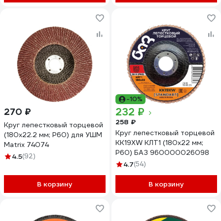
-10%
232 ₽
270 ₽
258 ₽
Круг лепестковый торцевой
Круг лепестковый торцевой
(180х22.2 мм; P60) для УШМ
KK19XW КЛТ1 (180х22 мм;
Matrix 74074
P60) БАЗ 960000026098
4.5
(92)
4.7
(54)
В корзину
В корзину