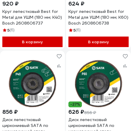
920 ₽
624 ₽
Круг лепестковый Best for
Круг лепестковый Best for
Metal для УШМ (180 мм; К40)
Metal для УШМ (180 мм; К60)
Bosch 2608606737
Bosch 2608606738
5
(6)
5
(6)
В корзину
В корзину
-27%
856 ₽
626 ₽
856 ₽
Диск лепестковый
Диск лепестковый
циркониевый SATA по
циркониевый SATA по