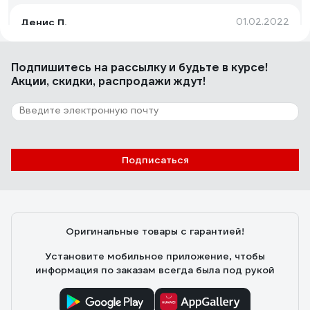
Денис П.
01.02.2022
Качество, метраж в катушке -250 п.метров, прочная.
Подпишитесь
на рассылку
и будьте в курсе!
Акции, скидки, распродажи ждут!
9 отзывов
Отзыв о сигнальной ленте ЗУБР Мастер
цвет красно-белый, 75мм х 200м 12240-
75-200
юрий
19.07.2022
Подписаться
Яркость стойкость краски около месяца.
Оригинальные товары с гарантией!
Установите мобильное приложение, чтобы
информация по заказам всегда была под рукой