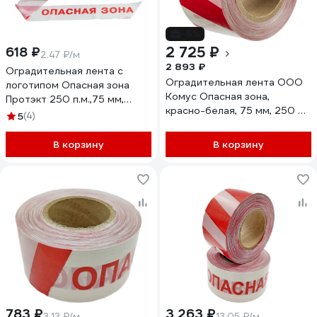
-6%
2 725 ₽
618 ₽
2.47 ₽/м
2 893 ₽
Оградительная лента с
Оградительная лента ООО
логотипом Опасная зона
Комус Опасная зона,
Протэкт 250 п.м.,75 мм,
красно-белая, 75 мм, 250 м,
бело-красный ЛО-250/75
5
(4)
6 шт. в упаковке 1836653
Ст, Лог ОЗ, б/кр
В корзину
В корзину
783 ₽
3 263 ₽
3.13 ₽/м
13.05 ₽/м