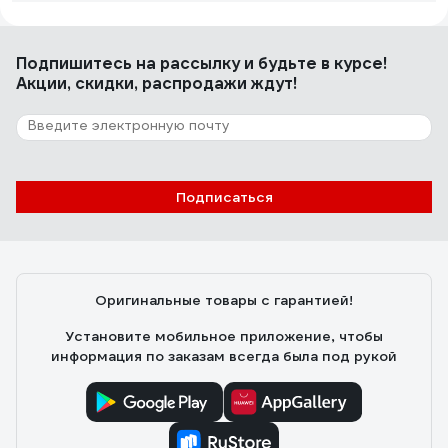
Петр К.
15.03.2020
Подпишитесь
на рассылку
и будьте в курсе!
Хорошо с справляется с тем, для чего сделан
Акции, скидки, распродажи ждут!
70 отзывов
Отзыв о мультиметре Ресанта DT 890 B+
Подписаться
Корсаков Юрий
03.12.2018
Прост в использовании и надежен. Я им пользуюсь с
начала перестройки. Ни разу не подвел.
Оригинальные товары с гарантией!
Установите мобильное приложение, чтобы
информация по заказам всегда была под рукой