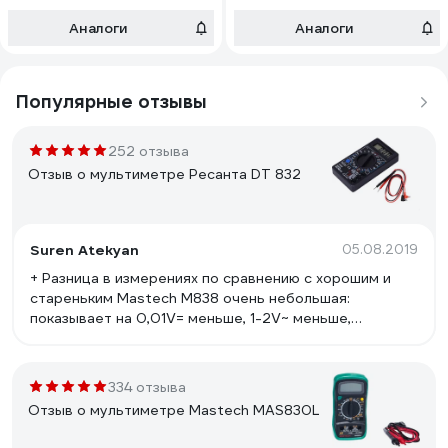
Аналоги
Аналоги
Популярные отзывы
252 отзыва
Отзыв о мультиметре Ресанта DT 832
Suren Atekyan
05.08.2019
+ Разница в измерениях по сравнению с хорошим и
стареньким Mastech M838 очень небольшая:
показывает на 0,01V= меньше, 1-2V~ меньше,
сопротивление на 0,06 Ома меньше. Собственно, сам
тестер не врет, причина занижения показаний -
провода, с щупами от Maste
334 отзыва
Отзыв о мультиметре Mastech MAS830L