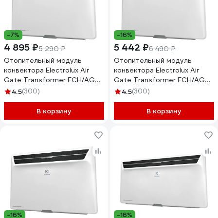
-7%
-16%
4 895 ₽
5 442 ₽
5 290 ₽
6 490 ₽
Отопительный модуль
Отопительный модуль
конвектора Electrolux Air
конвектора Electrolux Air
Gate Transformer ECH/AG2-
Gate Transformer ECH/AG2-
1000 T НС-1081910
1500 T НС-1081911
4.5
(300)
4.5
(300)
В корзину
В корзину
-16%
-16%