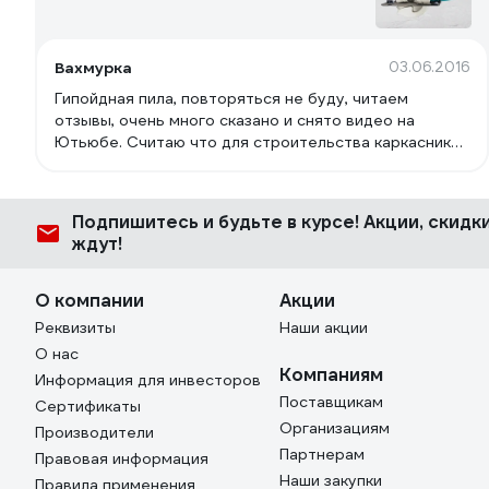
Вахмурка
03.06.2016
Гипойдная пила, повторяться не буду, читаем
отзывы, очень много сказано и снято видео на
Ютьюбе. Считаю что для строительства каркасника
это пила номер 1. На дачи в деревне должна
быть.Наличие не дорогих запчастей и хорошего
сервиса.
Подпишитесь
и будьте в курсе! Акции, скид
ждут!
О компании
Акции
Реквизиты
Наши акции
О нас
Компаниям
Информация для инвесторов
Поставщикам
Сертификаты
Организациям
Производители
Партнерам
Правовая информация
Наши закупки
Правила применения