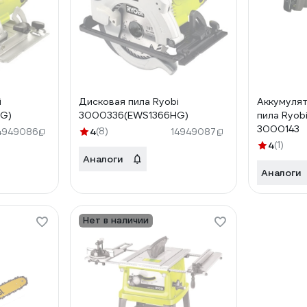
i
Дисковая пила Ryobi
Аккумулят
G)
3000336(EWS1366HG)
пила Ryob
3000143
4
(8)
4949086
14949087
4
(1)
Аналоги
Аналоги
Нет в наличии