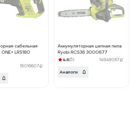
орная сабельная
Аккумуляторная цепная пила
i ONE+ LRS180
Ryobi RCS36 3000677
4.6
(5)
14949067
15016607
Аналоги