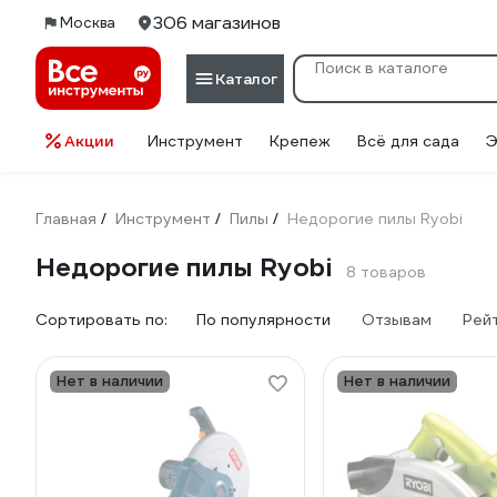
306 магазинов
Москва
Каталог
Акции
Инструмент
Крепеж
Всё для сада
Э
Главная
Инструмент
Пилы
Недорогие пилы Ryobi
/
/
/
Недорогие пилы Ryobi
8 товаров
Сортировать по:
По популярности
Отзывам
Рей
Нет в наличии
Нет в наличии