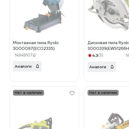
Монтажная пила Ryobi
Дисковая пила Ryob
3000097(ECO2335)
3000339(EWS1266H
14949107
4.3
(3)
1
Аналоги
Аналоги
Нет в наличии
Нет в наличии