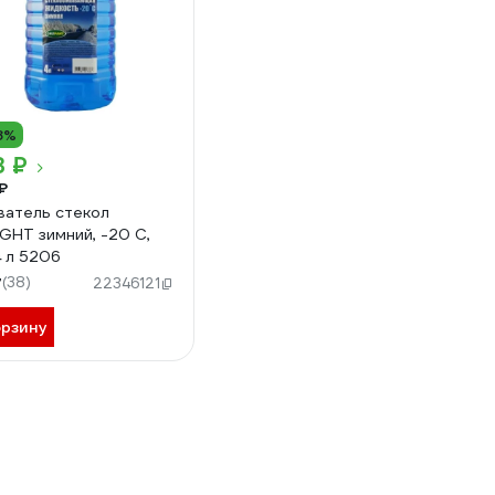
8%
3 ₽
₽
атель стекол
IGHT зимний, -20 С,
4 л 5206
7
(38)
22346121
орзину