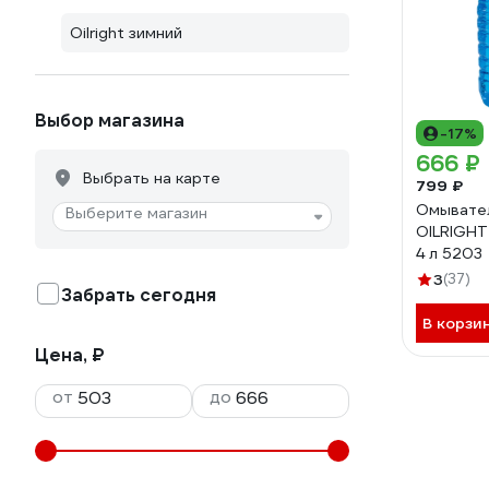
Oilright зимний
Выбор магазина
-17%
666 ₽
Выбрать на карте
799 ₽
Омывател
Выберите магазин
OILRIGHT 
4 л 5203
3
(37)
Забрать сегодня
В корзи
Цена, ₽
от
до