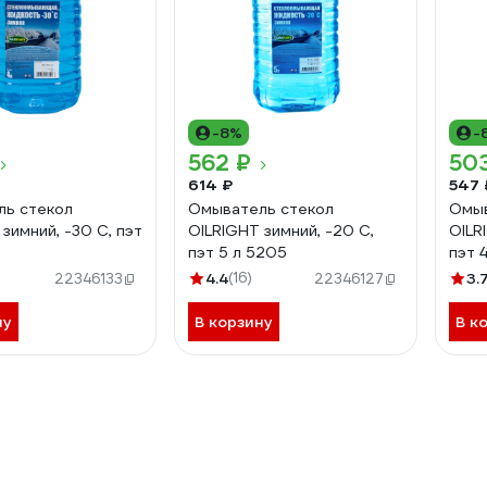
-8%
-
562 ₽
50
614 ₽
547 
ь стекол
Омыватель стекол
Омыв
зимний, -30 С, пэт
OILRIGHT зимний, -20 С,
OILR
пэт 5 л 5205
пэт 
4.4
(16)
3.
22346133
22346127
ну
В корзину
В к