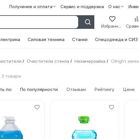
Получение и оплата
Сервис и поддержка
О нас
Инве
Избранное
лектрика
Силовая техника
Станки
Спецодежда и СИЗ
чистители
Очистители стекла
Незамерзайка
Oilright зимн
/
/
/
3 товара
ь по:
По популярности
Отзывам
Рейтингу
Цене