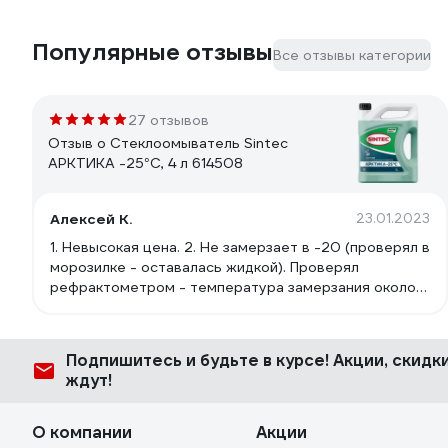
Популярные отзывы
Все отзывы категории
27 отзывов
Отзыв о Стеклоомыватель Sintec
АРКТИКА -25°С, 4 л 614508
Алексей К.
23.01.2023
1. Невысокая цена. 2. Не замерзает в -20 (проверял в
морозилке - оставалась жидкой). Проверял
рефрактометром - температура замерзания около
-37. Но тут надо понимать, что изопропил густеет
при понижении температуры. Т.е. при определенной
температуре он будет жидкий, но до стекла уже не
Подпишитесь
и будьте в курсе! Акции, скид
добьет распылитель. 3. Более безопасна по
ждут!
сравнении с незамерзайками на основе метанола.
О компании
Акции