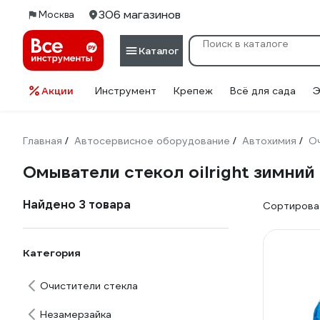
306 магазинов
Москва
Каталог
Акции
Инструмент
Крепеж
Всё для сада
Э
Главная
Автосервисное оборудование
Автохимия
О
/
/
/
Омыватели стекол oilright зимний
Найдено 3 товара
Сортироват
Категория
Очистители стекла
Незамерзайка